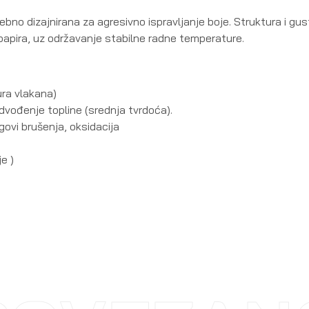
no dizajnirana za agresivno ispravljanje boje. Struktura i gus
apira, uz održavanje stabilne radne temperature.
ura vlakana)
dvođenje topline (srednja tvrdoća).
govi brušenja, oksidacija
e )