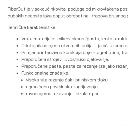
FiberCut je visokoučinkovita podloga od mikrovlakana poseb
dubokih nedostataka poput ogrebotina i tragova brusnog p
Tehničke karakteristike:
Vrsta materijala: mikrovlakana (gusta, kruta strukt
Odstojnik od pjene otvorenih ćelija – jamči uzorno o
Primjena: intenzivna korekcija boje – ogrebotine, tra
Preporučeni strojevi: Dvostruko djelovanje.
Preporučene paste: paste za rezanje (za jako rezanj
Funkcionalne značajke:
visoka sila rezanja čak i pri niskom tlaku
ograničeno površinsko zagrijavanje
ravnomjerno rukovanje i nizak otpor