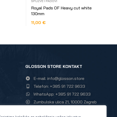
SPUŽVE I PADOVI
Royal Pads OF Heavy cut white
130mm
11,00
€
DODAJ U KOŠARICU
GLOSSON STORE KONTAKT
E-mail: info@glosson.store
Telefon: +385 91 722 9633
WhatsApp: +385 91 722 9633
Zumbulska ulica 21, 10000 Zagreb
Instagram Glosson store