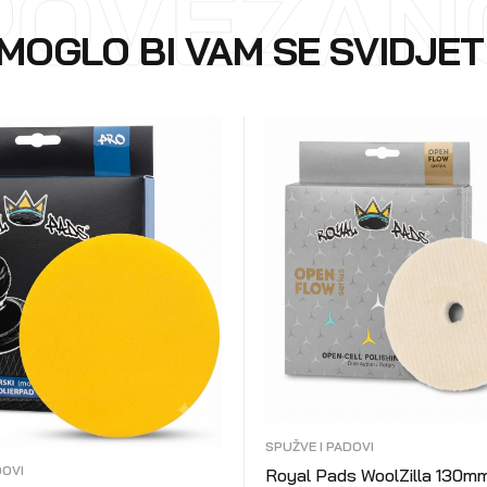
POVEZAN
MOGLO BI VAM SE SVIDJET
SPUŽVE I PADOVI
DOVI
Royal Pads WoolZilla 130m