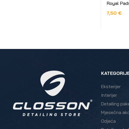
Royal Pad
7,50
€
DODAJ U 
KATEGORIJ
Eksterijer
Interijer
Detailing pak
Mjesečna akc
Odjeća