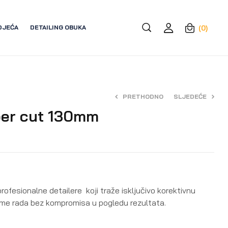
DJEĆA
DETAILING OBUKA
(0)
PRETHODNO
SLJEDEĆE
ber cut 130mm
8,50
9,50
€
€
profesionalne detailere koji traže isključivo korektivnu
jeme rada bez kompromisa u pogledu rezultata.