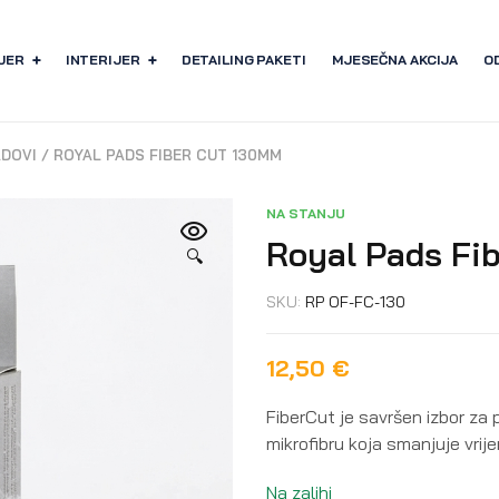
JER
INTERIJER
DETAILING PAKETI
MJESEČNA AKCIJA
O
ADOVI
/
ROYAL PADS FIBER CUT 130MM
NA STANJU
Royal Pads Fi
🔍
SKU:
RP OF-FC-130
12,50
€
FiberCut je savršen izbor za 
mikrofibru koja smanjuje vri
Na zalihi