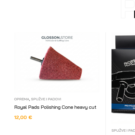
OPREMA
,
SPUŽVE I PADOVI
Royal Pads Polishing Cone heavy cut
12,00
€
DODAJ U KOŠARICU
SPUŽVE I PA