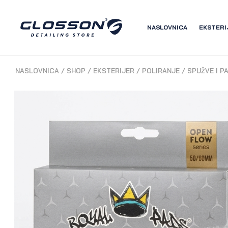
NASLOVNICA
EKSTERI
NASLOVNICA
/
SHOP
/
EKSTERIJER
/
POLIRANJE
/
SPUŽVE I P