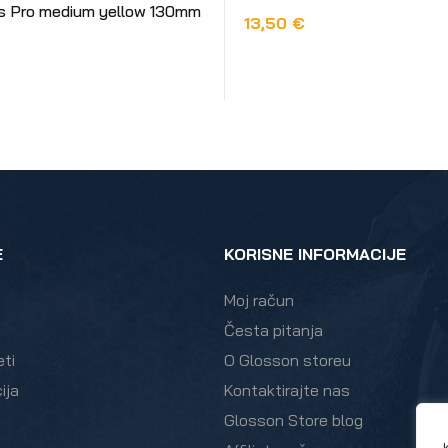
s Pro medium yellow 130mm
13,50
€
DODAJ U KOŠARICU
KOŠARICU
E
KORISNE INFORMACIJE
Moj račun
Česta pitanja
eti
O Glosson storeu
ija
Kontaktirajte nas
Glosson Store blog