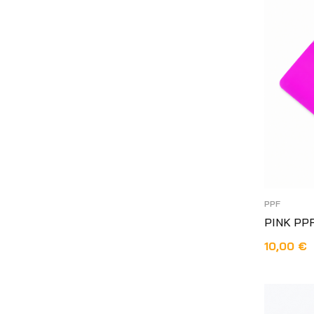
PPF
PINK PP
10,00
€
DODAJ U