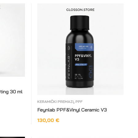
ting 30 ml
KERAMIČKI PREMAZI
,
PPF
Feynlab PPF&Vinyl Ceramic V3
130,00
€
DODAJ U KOŠARICU