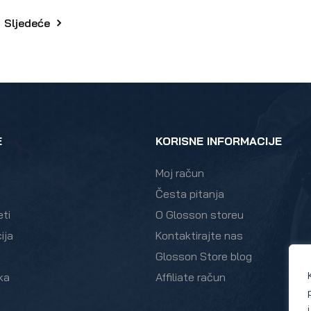
Sljedeće
E
KORISNE INFORMACIJE
Moj račun
Česta pitanja
eti
O Glosson storeu
ija
Kontaktirajte nas
Glosson Store blog
ka
Affiliate račun