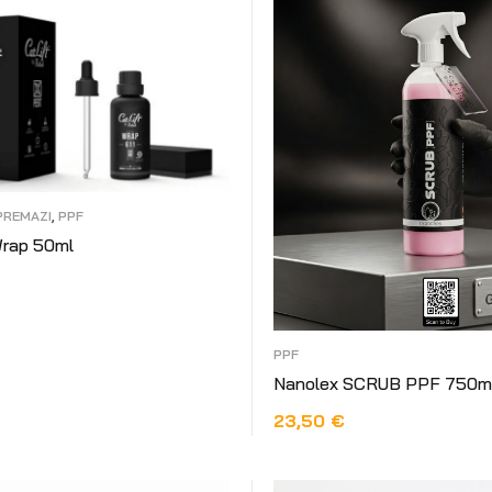
PREMAZI
,
PPF
Wrap 50ml
 KOŠARICU
PPF
Nanolex SCRUB PPF 750m
23,50
€
DODAJ U KOŠARICU