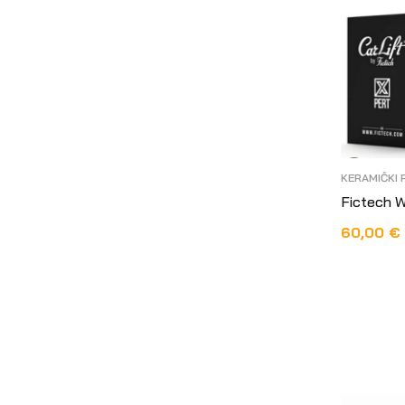
KERAMIČKI 
Fictech 
60,00
€
DODAJ U