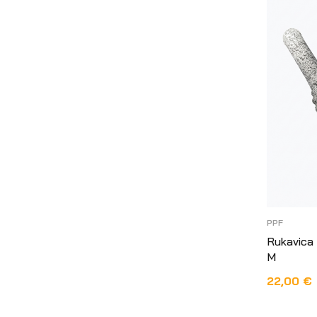
PPF
Rukavica
M
22,00
€
DODAJ U