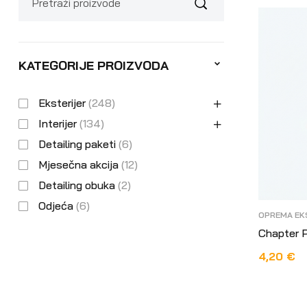
KATEGORIJE PROIZVODA
Eksterijer
(248)
Interijer
(134)
Detailing paketi
(6)
Mjesečna akcija
(12)
Detailing obuka
(2)
Odjeća
(6)
OPREMA EK
Chapter P
4,20
€
DODAJ U