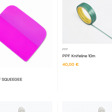
PPF
PPF Knifeline 10m
40,00
€
DODAJ U KOŠARICU
F SQUEEGEE
 KOŠARICU