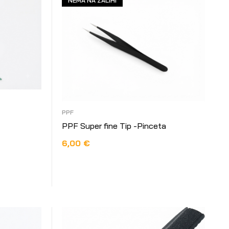
NEMA NA ZALIHI
PPF
PPF Super fine Tip -Pinceta
6,00
€
PROČITAJ VIŠE