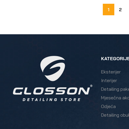
1
2
KATEGORIJ
Eksterijer
Interijer
Detailing pak
Mjesečna akc
Odjeća
Detailing obu