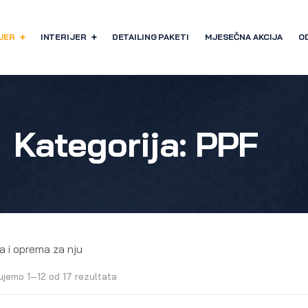
JER
INTERIJER
DETAILING PAKETI
MJESEČNA AKCIJA
O
Kategorija:
PPF
ja i oprema za nju
ujemo 1–12 od 17 rezultata