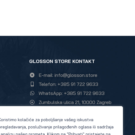
GLOSSON STORE KONTAKT
E-mail: info@glosson.store
Telefon: +385 91 722 9633
WhatsApp: +385 91 722 9633
Zumbulska ulica 21, 10000 Zagreb
Instagram Glosson store
Koristimo kolačiće za poboljšanje vašeg iskustva
Facebook Glosson store
pregledavanja, posluživanje prilagođenih oglasa ili sadržaja
i analizu našeg prometa. Klikom na "Prihvati" pristajete na