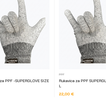
PPF
 za PPF -SUPERGLOVE SIZE
Rukavica za PPF SUPERG
L
22,00
€
 KOŠARICU
DODAJ U KOŠARICU