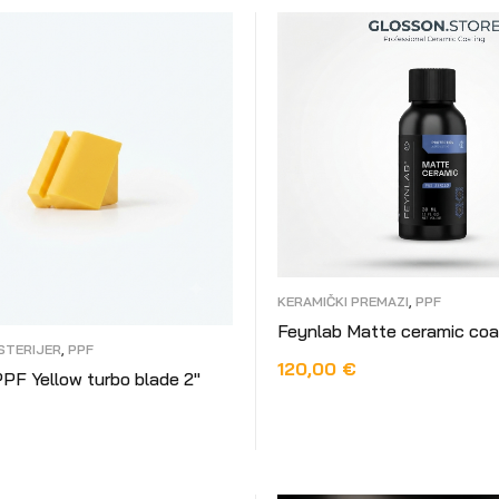
KERAMIČKI PREMAZI
,
PPF
Feynlab Matte ceramic coa
STERIJER
,
PPF
120,00
€
PF Yellow turbo blade 2″
DODAJ U KOŠARICU
 KOŠARICU