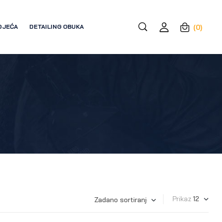
DJEĆA
DETAILING OBUKA
(0)
Prikaz