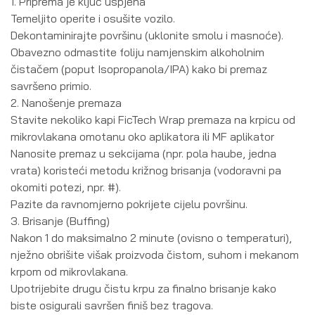
1. Priprema je ključ uspjeha
Temeljito operite i osušite vozilo.
Dekontaminirajte površinu (uklonite smolu i masnoće).
Obavezno odmastite foliju namjenskim alkoholnim
čistačem (poput Isopropanola/IPA) kako bi premaz
savršeno primio.
2. Nanošenje premaza
Stavite nekoliko kapi FicTech Wrap premaza na krpicu od
mikrovlakana omotanu oko aplikatora ili MF aplikator
Nanosite premaz u sekcijama (npr. pola haube, jedna
vrata) koristeći metodu križnog brisanja (vodoravni pa
okomiti potezi, npr. #).
Pazite da ravnomjerno pokrijete cijelu površinu.
3. Brisanje (Buffing)
Nakon 1 do maksimalno 2 minute (ovisno o temperaturi),
nježno obrišite višak proizvoda čistom, suhom i mekanom
krpom od mikrovlakana.
Upotrijebite drugu čistu krpu za finalno brisanje kako
biste osigurali savršen finiš bez tragova.