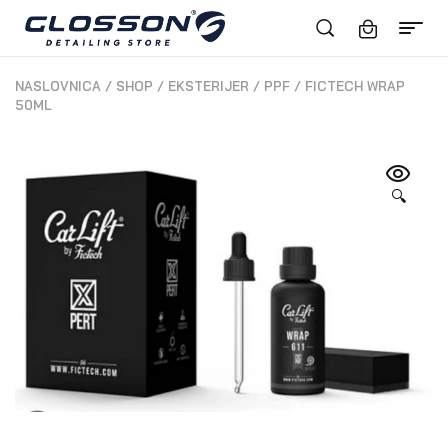
NASLOVNICA
/
SHOP
/
EKSTERIJER
/
PPF
/
FICTECH WRAP
50ML
🔍