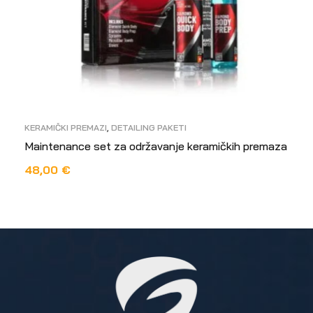
KERAMIČKI PREMAZI
,
DETAILING PAKETI
Maintenance set za održavanje keramičkih premaza
48,00
€
DODAJ U KOŠARICU