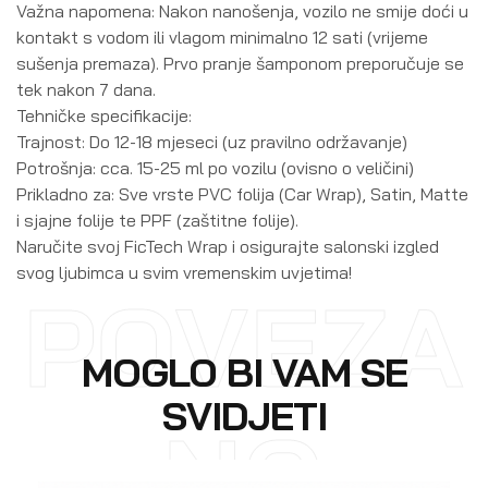
Važna napomena: Nakon nanošenja, vozilo ne smije doći u
kontakt s vodom ili vlagom minimalno 12 sati (vrijeme
sušenja premaza). Prvo pranje šamponom preporučuje se
tek nakon 7 dana.
Tehničke specifikacije:
Trajnost: Do 12-18 mjeseci (uz pravilno održavanje)
Potrošnja: cca. 15-25 ml po vozilu (ovisno o veličini)
Prikladno za: Sve vrste PVC folija (Car Wrap), Satin, Matte
i sjajne folije te PPF (zaštitne folije).
Naručite svoj FicTech Wrap i osigurajte salonski izgled
svog ljubimca u svim vremenskim uvjetima!
POVEZA
MOGLO BI VAM SE
SVIDJETI
NO