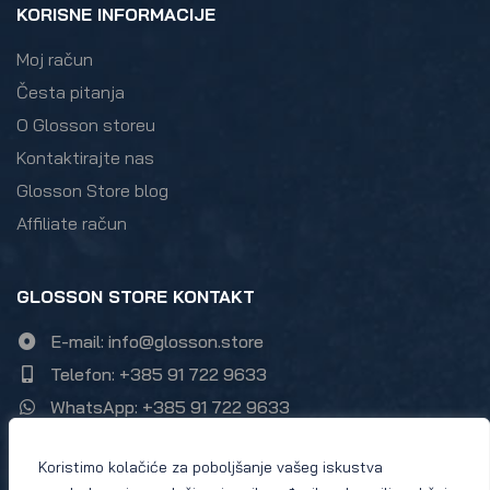
KORISNE INFORMACIJE
Moj račun
Česta pitanja
O Glosson storeu
Kontaktirajte nas
Glosson Store blog
Affiliate račun
GLOSSON STORE KONTAKT
E-mail: info@glosson.store
Telefon: +385 91 722 9633
WhatsApp: +385 91 722 9633
Zumbulska ulica 21, 10000 Zagreb
Koristimo kolačiće za poboljšanje vašeg iskustva
Instagram Glosson store