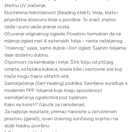
štetno UV zračenje.
Ekstremna hidrofobnost (Beading efekt): Voda, blato i
prljavština doslovno klize s površine. To znači znatno
rjeđe i puno lakše pranje vozila.
Očuvanje originalnog izgleda: Posebno formuliran da ne
mijenja izgled mat ili satenskih folija – nema neželjenog
“masnog” sjaja, samo dubok i čist izgled. Sjajnim folijama
daje dodatnu dubinu.
Otpornost na kemikalije i mrlje: Štiti foliju od ptičjeg
izmeta, ostataka kukaca, kisele kiše i cestovne soli koji
inače mogu trajno oštetiti vinil.
Samoliječenje (Self-healing) podrška: Savršeno surađuje s
modernim PPF folijama koje imaju sposobnost
samoliječenja ogrebotina pod toplinom.
Kako se koristi? (Upute za nanošenje)
Za najbolje rezultate, premaz nanosite u zatvorenom
prostoru (garaži), izvan izravnog sunčevog svjetla i na
dodir hladnu površinu.