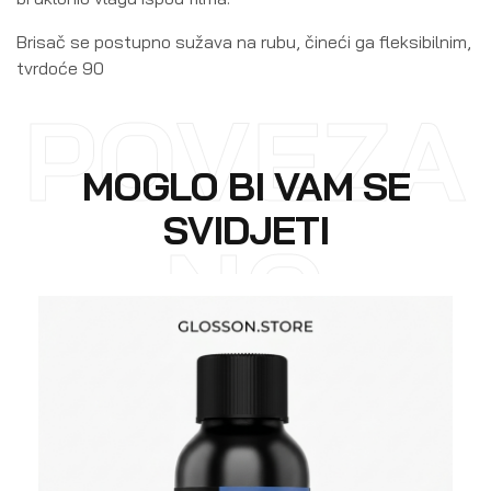
Brisač se postupno sužava na rubu, čineći ga fleksibilnim,
tvrdoće 90
POVEZA
MOGLO BI VAM SE
SVIDJETI
NO