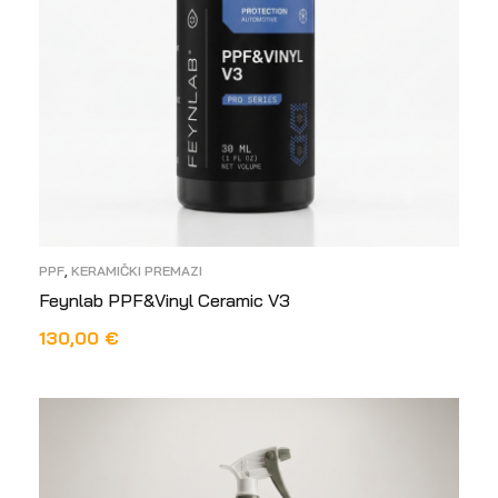
PPF
,
KERAMIČKI PREMAZI
Feynlab PPF&Vinyl Ceramic V3
130,00
€
DODAJ U KOŠARICU