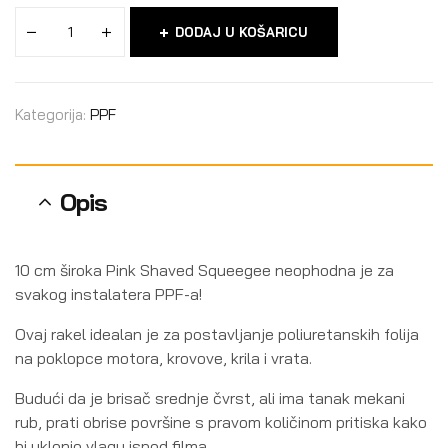
DODAJ U KOŠARICU
Kategorija:
PPF
Opis
10 cm široka Pink Shaved Squeegee neophodna je za
svakog instalatera PPF-a!
Ovaj rakel idealan je za postavljanje poliuretanskih folija
na poklopce motora, krovove, krila i vrata.
Budući da je brisač srednje čvrst, ali ima tanak mekani
rub, prati obrise površine s pravom količinom pritiska kako
bi uklonio vlagu ispod filma.