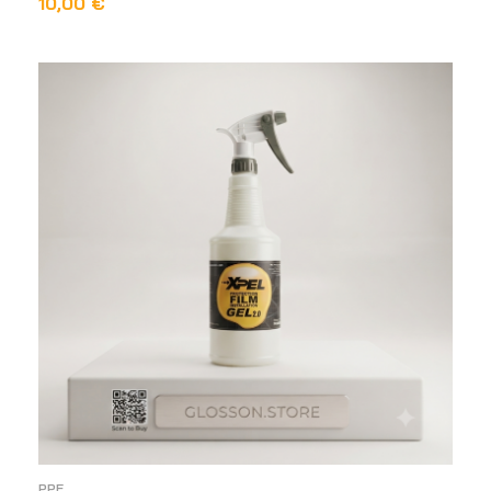
10,00
€
DODAJ U KOŠARICU
PPF