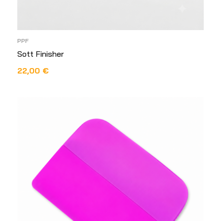
PPF
Sott Finisher
22,00
€
DODAJ U KOŠARICU