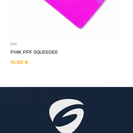
PPF
PINK PPF SQUEEGEE
10,00
€
DODAJ U KOŠARICU