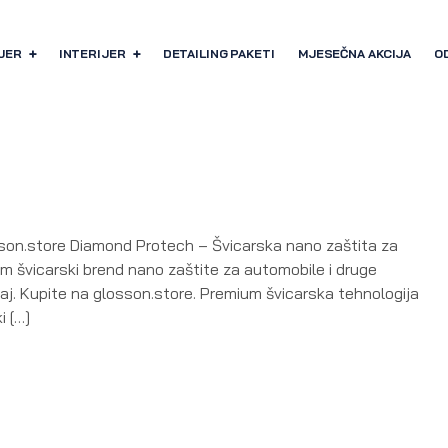
JER
INTERIJER
DETAILING PAKETI
MJESEČNA AKCIJA
O
son.store Diamond Protech – Švicarska nano zaštita za
um švicarski brend nano zaštite za automobile i druge
sjaj. Kupite na glosson.store. Premium švicarska tehnologija
i […]