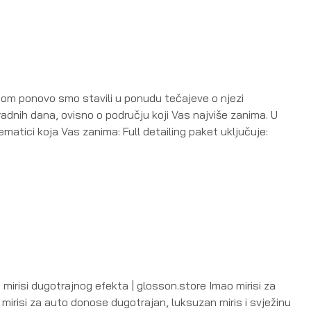
gom ponovo smo stavili u ponudu tečajeve o njezi
radnih dana, ovisno o području koji Vas najviše zanima. U
matici koja Vas zanima: Full detailing paket uključuje:
mirisi dugotrajnog efekta | glosson.store Imao mirisi za
mirisi za auto donose dugotrajan, luksuzan miris i svježinu