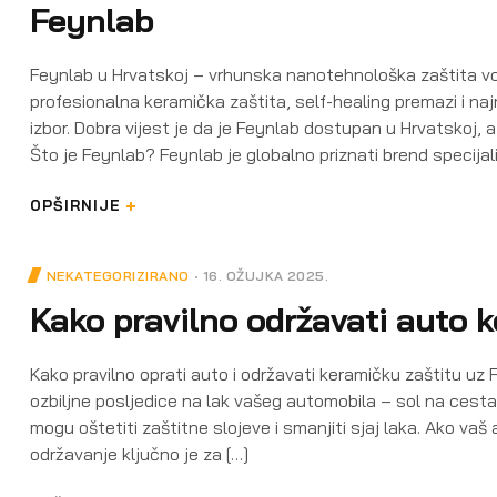
Feynlab
Feynlab u Hrvatskoj – vrhunska nanotehnološka zaštita voz
profesionalna keramička zaštita, self-healing premazi i naj
izbor. Dobra vijest je da je Feynlab dostupan u Hrvatskoj
Što je Feynlab? Feynlab je globalno priznati brend specijali
OPŠIRNIJE
NEKATEGORIZIRANO
16. OŽUJKA 2025.
Kako pravilno održavati auto k
Kako pravilno oprati auto i održavati keramičku zaštitu uz
ozbiljne posljedice na lak vašeg automobila – sol na cesta
mogu oštetiti zaštitne slojeve i smanjiti sjaj laka. Ako vaš
održavanje ključno je za […]