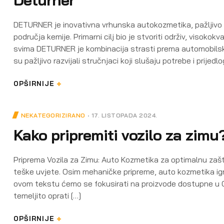
DETURNER je inovativna vrhunska autokozmetika, pažljivo o
područja kemije. Primarni cilj bio je stvoriti održiv, visok
svima DETURNER je kombinacija strasti prema automobilskoj
su pažljivo razvijali stručnjaci koji slušaju potrebe i prijedl
OPŠIRNIJE
NEKATEGORIZIRANO
17. LISTOPADA 2024.
Kako pripremiti vozilo za zim
Priprema Vozila za Zimu: Auto Kozmetika za optimalnu zašti
teške uvjete. Osim mehaničke pripreme, auto kozmetika igra 
ovom tekstu ćemo se fokusirati na proizvode dostupne u Glo
temeljito oprati […]
OPŠIRNIJE