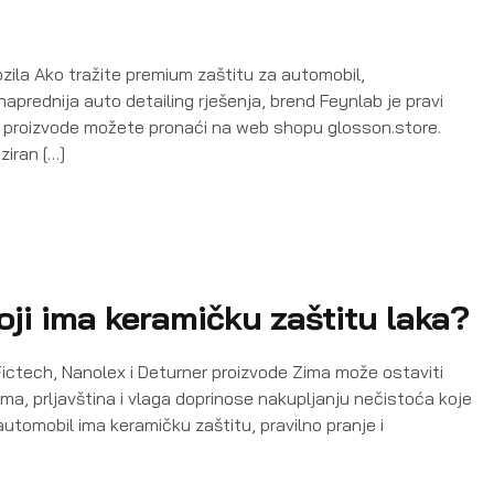
ila Ako tražite premium zaštitu za automobil,
naprednija auto detailing rješenja, brend Feynlab je pravi
, a proizvode možete pronaći na web shopu glosson.store.
ziran […]
oji ima keramičku zaštitu laka?
 Fictech, Nanolex i Deturner proizvode Zima može ostaviti
ma, prljavština i vlaga doprinose nakupljanju nečistoća koje
 automobil ima keramičku zaštitu, pravilno pranje i