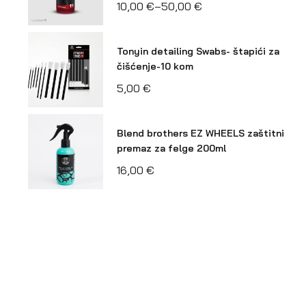
10,00
€
–
50,00
€
Tonyin detailing Swabs- štapići za
čišćenje-10 kom
5,00
€
Blend brothers EZ WHEELS zaštitni
premaz za felge 200ml
16,00
€