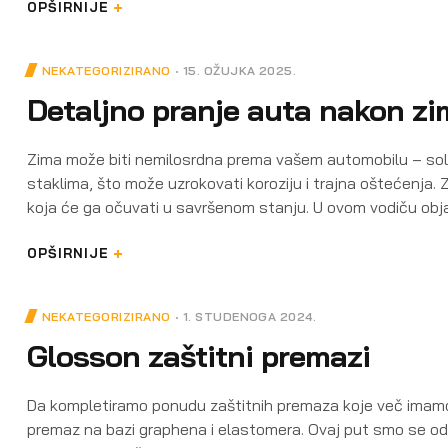
OPŠIRNIJE
NEKATEGORIZIRANO
15. OŽUJKA 2025.
Detaljno pranje auta nakon zi
Zima može biti nemilosrdna prema vašem automobilu – sol, p
staklima, što može uzrokovati koroziju i trajna oštećenja. Za
koja će ga očuvati u savršenom stanju. U ovom vodiču obja
OPŠIRNIJE
NEKATEGORIZIRANO
1. STUDENOGA 2024.
Glosson zaštitni premazi
Da kompletiramo ponudu zaštitnih premaza koje več imamo 
premaz na bazi graphena i elastomera. Ovaj put smo se odl