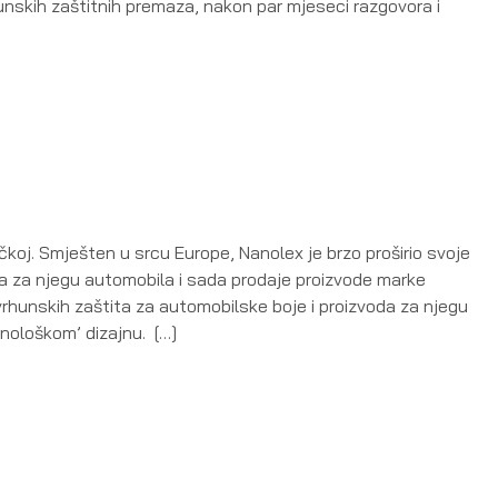
rhunskih zaštitnih premaza, nakon par mjeseci razgovora i
j. Smješten u srcu Europe, Nanolex je brzo proširio svoje
da za njegu automobila i sada prodaje proizvode marke
vrhunskih zaštita za automobilske boje i proizvoda za njegu
ološkom’ dizajnu. […]