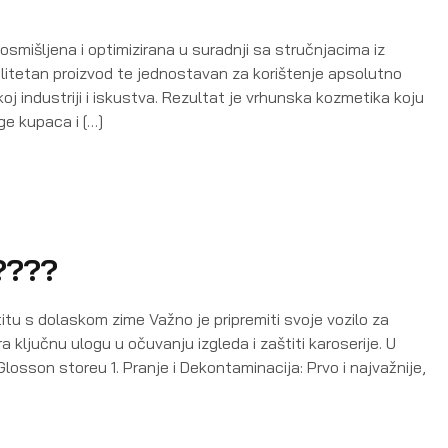
smišljena i optimizirana u suradnji sa stručnjacima iz
okvalitetan proizvod te jednostavan za korištenje apsolutno
 industriji i iskustva. Rezultat je vrhunska kozmetika koju
oge kupaca i […]
u????
tu s dolaskom zime Važno je pripremiti svoje vozilo za
ključnu ulogu u očuvanju izgleda i zaštiti karoserije. U
sson storeu 1. Pranje i Dekontaminacija: Prvo i najvažnije,