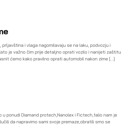
me
rljavština i vlaga nagomilavaju se na laku, podvozju i
to je važno čim prije detaljno oprati vozilo i nanijeti zaštitu
snit ćemo kako pravilno oprati automobil nakon zime […]
u ponudi Diamand protech,Nanolex i Fictech,falio nam je
učili da napravimo sami svoje premaze,obratili smo se