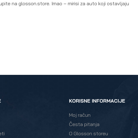
pite na glosson.store. Imao – mirisi za auto koji ostavljaju
E
KORISNE INFORMACIJE
Moj račun
Česta pitanja
eti
O Glosson storeu