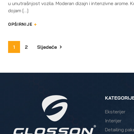
u unutrašnjost vozila. Moderan dizajn i intenzivne arome. Ku
dojam […]
OPŠIRNIJE
1
2
Sljedeće
KATEGORIJ
Eksterijer
Interijer
Detailing pak