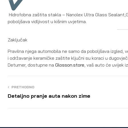
Hidrofobna zaštita stakla – Nanolex Ultra Glass Sealant,Glo
poboljšava vidljivost u kišnim uvjetima.
Zaključak
Pravilna njega automobila ne samo da poboljšava izgled, ve
i održavanje keramičke zaštite ključni su koraci u dugovje
Deturner, dostupne na
Glosson.store
, vaš auto će uvijek i
PRETHODNO
Detaljno pranje auta nakon zime