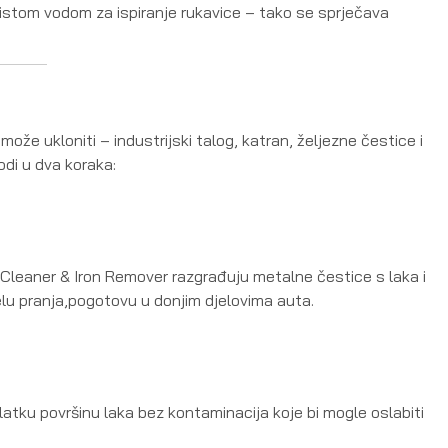
istom vodom za ispiranje rukavice – tako se sprječava
že ukloniti – industrijski talog, katran, željezne čestice i
di u dva koraka:
 Cleaner & Iron Remover razgrađuju metalne čestice s laka i
lu pranja,pogotovu u donjim djelovima auta.
tku površinu laka bez kontaminacija koje bi mogle oslabiti