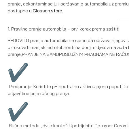
pranje, dekontaminaciju i održavanje automobila uz premi
dostupne u
Glosson.store
.
1. Pravilno pranje automobila – prvi korak prema zaštiti
REDOVITO pranje automobila ne samo da održava njegov iz
uzrokovati manjak hidrofobnosti na donjim djelovima auta k
pranje,PRANJE NA SAMOPOSLUŽNIM PRAONAMA NE RAČU
Predpranje: Koristite pH neutralnu aktivnu pjenu poput Det
prljavštine prije ručnog pranja.
Ručna metoda „dvije kante“: Upotrijebite Deturner Ceramic