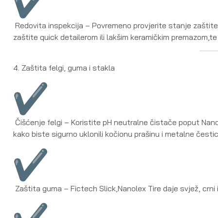
Redovita inspekcija – Povremeno provjerite stanje zaštite –
zaštite quick detailerom ili lakšim keramičkim premazom,t
4. Zaštita felgi, guma i stakla
Čišćenje felgi – Koristite pH neutralne čistače poput Na
kako biste sigurno uklonili kočionu prašinu i metalne čestic
Zaštita guma – Fictech Slick,Nanolex Tire daje svjež, crni 