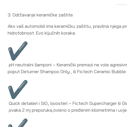
3. Održavanje keramičke zaštite
Ako vaš automobil ima keramičku zaštitu, pravilna njega prod
hidrofobnost. Evo ključnih koraka:
pH neutralni šamponi – Keramički premazi ne vole agresivne
poput Deturner Shampoo Only , ili Fictech Ceramic Bubble ko
Quick detaileri i SiO₂ boosteri – Fictech Supercharger ili
,svaka 2 mj preporuka,ovisno o pređenim kilometrima i uvje