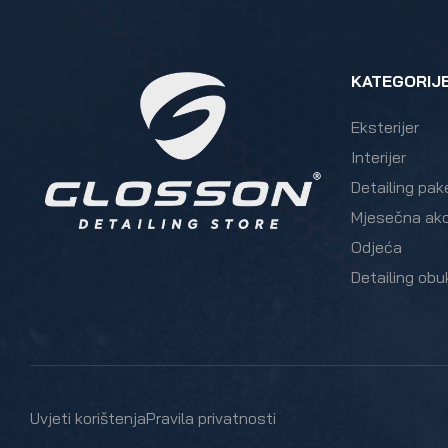
KATEGORIJ
Eksterijer
Interijer
Detailing pak
Mjesečna akc
Odjeća
Detailing obu
Uvjeti korištenja
Pravila privatnosti