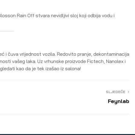
sson Rain Off stvara nevidljivi sloj koji odbija vodu i
ć i čuva vrijednost vozila. Redovito pranje, dekontaminacija
čnosti vašeg laka. Uz vrhunske proizvode Fictech, Nanolex i
zgledati kao da je tek izašao iz salona!
SLJEDEĆE
Feynlab