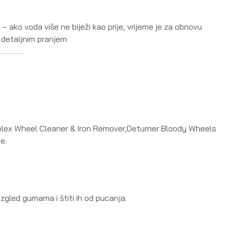
 ako voda više ne biježi kao prije, vrijeme je za obnovu
e detaljnim pranjem
nolex Wheel Cleaner & Iron Remover,Deturner Bloody Wheels
e.
izgled gumama i štiti ih od pucanja.