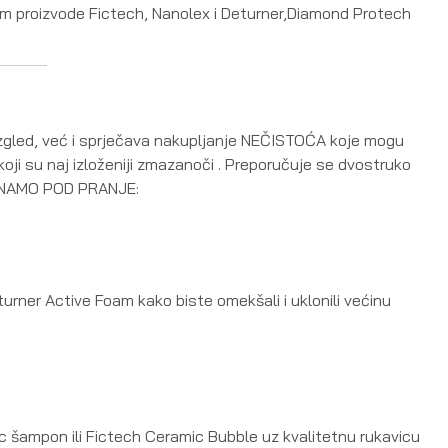
um proizvode Fictech, Nanolex i Deturner,Diamond Protech
gled, već i sprječava nakupljanje NEČISTOĆA koje mogu
oji su naj izloženiji zmazanoči . Preporučuje se dvostruko
NAMO POD PRANJE:
urner Active Foam kako biste omekšali i uklonili većinu
 šampon ili Fictech Ceramic Bubble uz kvalitetnu rukavicu