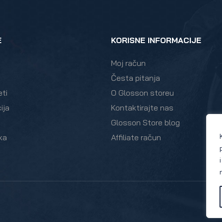
E
KORISNE INFORMACIJE
Moj račun
Česta pitanja
eti
O Glosson storeu
ija
Kontaktirajte nas
Glosson Store blog
ka
Affiliate račun