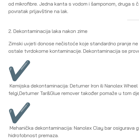
od mikrofibre. Jedna kanta s vodom i šamponom, druga s č
povratak prljavštine na lak.
2. Dekontaminacija laka nakon zime
Zimski uvjeti donose nečistoće koje standardno pranje ne mo
ostale tvrdokorne kontaminacije. Dekontaminacija se provo
Kemijska dekontaminacija: Deturner Iron ili Nanolex Wheel
felgi,Deturner Tar&Glue remover također pomaže u tom dje
Mehanička dekontaminacija: Nanolex Clay bar osigurava gla
hidrofobnost premaza.