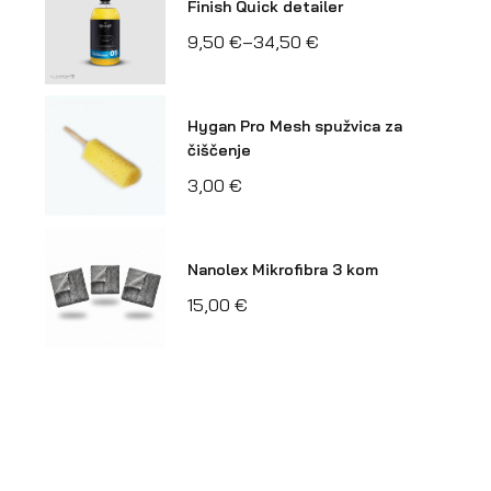
Finish Quick detailer
9,50
€
–
34,50
€
Hygan Pro Mesh spužvica za
čiščenje
3,00
€
Nanolex Mikrofibra 3 kom
15,00
€