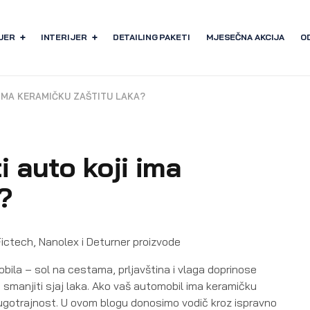
JER
INTERIJER
DETAILING PAKETI
MJESEČNA AKCIJA
O
IMA KERAMIČKU ZAŠTITU LAKA?
i auto koji ima
?
Fictech, Nanolex i Deturner proizvode
bila – sol na cestama, prljavština i vlaga doprinose
 smanjiti sjaj laka. Ako vaš automobil ima keramičku
u dugotrajnost. U ovom blogu donosimo vodič kroz ispravno