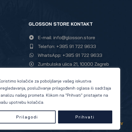
GLOSSON STORE KONTAKT
E-mail: info@glosson.store
Telefon: +385 91 722 9633
WhatsApp: +385 91 722 9633
Zumbulska ulica 21, 10000 Zagreb
Instagram Glosson store
Koristimo kolačiće za poboljšanje vašeg iskustva
Facebook Glosson store
pregledavanja, posluživanje prilagođenih oglasa ili sadržaja
i analizu našeg prometa. Klikom na "Prihvati" pristajete na
našu upotrebu kolačića.
Prilagodi
Prihvati
Copyright © 2026 Glosson.store | site by
198.hr