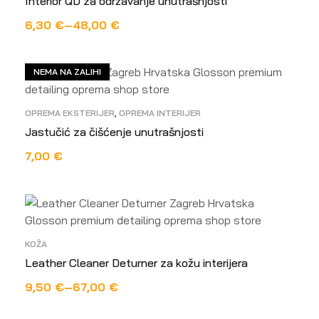
Interior QD za održavanje unutrašnjosti
6,30
€
–
48,00
€
ODABERI OPCIJE
NEMA NA ZALIHI
OPREMA EKSTERIJER
,
OPREMA INTERIJER
Jastučić za čišćenje unutrašnjosti
7,00
€
PROČITAJ VIŠE
KOŽA
Leather Cleaner Deturner za kožu interijera
9,50
€
–
67,00
€
ODABERI OPCIJE