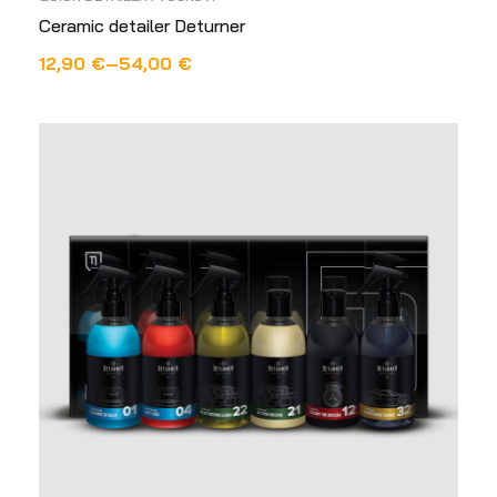
Ceramic detailer Deturner
12,90
€
–
54,00
€
ODABERI OPCIJE