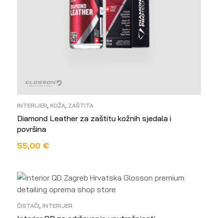
INTERIJER
,
KOŽA
,
ZAŠTITA
Diamond Leather za zaštitu kožnih sjedala i
površina
55,00
€
DODAJ U KOŠARICU
ČISTAČI
,
INTERIJER