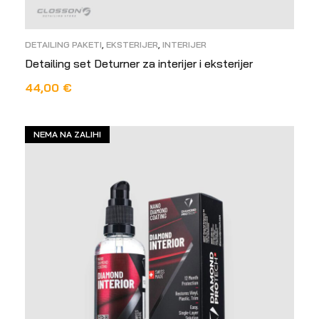
DETAILING PAKETI
,
EKSTERIJER
,
INTERIJER
Detailing set Deturner za interijer i eksterijer
44,00
€
DODAJ U KOŠARICU
NEMA NA ZALIHI