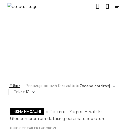
Oznaka:
interijer
Filter
Prikazuje se svih 9 rezultata
Prikaz
NEMA NA ZALIHI
QUICK DETAILER I VOSKOVI