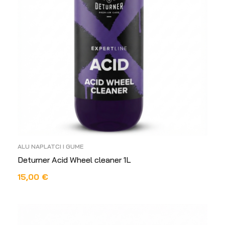
ALU NAPLATCI I GUME
Deturner Acid Wheel cleaner 1L
15,00
€
DODAJ U KOŠARICU