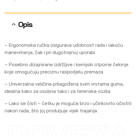
Opis
– Ergonomska ručka osigurava udobnost rada i lakoću
manevriranja, čak i pri dugotrajnoj uporabi.
– Posebno dizajnirane izdržljive i kemijski otporne čekinje
koje omogućuju preciznu raspodjelu premaza
– Univerzalna veličina prilagođena svim vrstama guma,
idealna kako za osobna tako i za terenska vozila.
– Lako se čisti – četku je moguće brzo i učinkovito očistiti
nakon rada, što joj produljuje vijek trajanja.
POVEZA