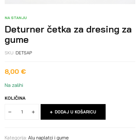
NA STANJU
Deturner četka za dresing za
gume
SKU:
DETSAP
8,00
€
Na zalihi
KOLIČINA
DODAJ U KOŠARICU
Kategorija:
Alu naplatci i gume