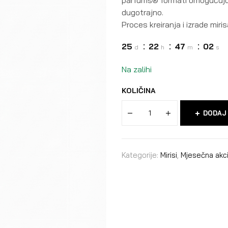
dugotrajno.
Proces kreiranja i izrade mir
25
22
47
01
d
h
m
s
Na zalihi
KOLIČINA
DODAJ
Kategorije:
Mirisi
,
Mjesečna akci