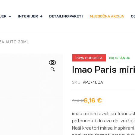
JER
INTERIJER
DETAILING PAKETI
MJESEČNA AKCIJA
O
 ZA AUTO 30ML
20% POPUSTA
NA STANJU
Imao Paris mir
🔍
SKU:
VP07400A
6,16
€
7,70
€
imao mirise razvili su francus
potpunosti dolaze do izražaja
Naši kreatori mirisa inspirira
parfums® formati omogućuju 