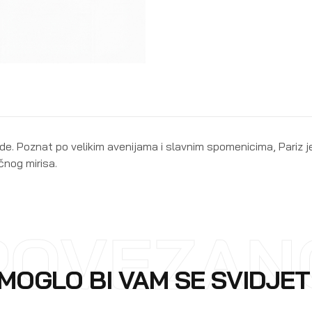
ode. Poznat po velikim avenijama i slavnim spomenicima, Pariz j
čnog mirisa.
POVEZAN
MOGLO BI VAM SE SVIDJET