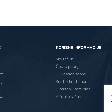
DODAJ U KOŠARICU
KOŠARICU
E
KORISNE INFORMACIJE
Moj račun
Česta pitanja
eti
O Glosson storeu
ija
Kontaktirajte nas
Glosson Store blog
ka
Affiliate račun