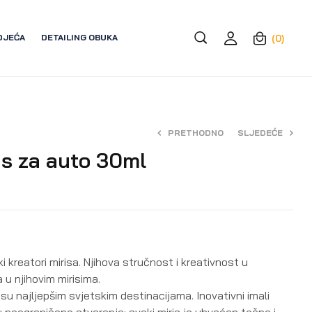
DJEĆA
DETAILING OBUKA
(0)
PRETHODNO
SLJEDEĆE
is za auto 30ml
22,40
7,70
€
€
28,00
€
ki kreatori mirisa. Njihova stručnost i kreativnost u
 u njihovim mirisima.
ni su najljepšim svjetskim destinacijama. Inovativni imali
neograničeno stvaranje: svaki miris je uhvaćen točno i