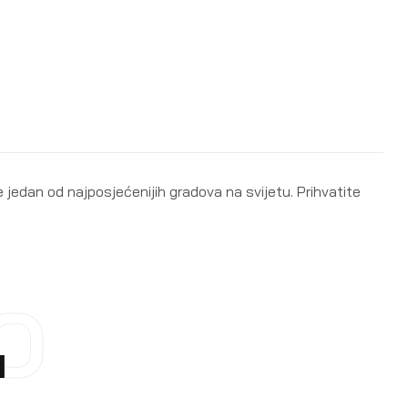
e jedan od najposjećenijih gradova na svijetu. Prihvatite
O
I