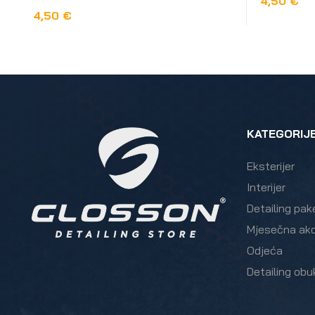
4,50
€
4,50
€
DODAJ U 
DODAJ U KOŠARICU
KATEGORIJ
Eksterijer
Interijer
Detailing pak
Mjesečna akc
Odjeća
Detailing obu