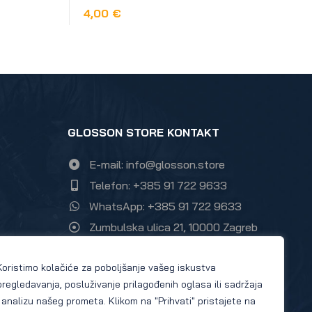
4,00
€
DODAJ U KOŠARICU
GLOSSON STORE KONTAKT
E-mail: info@glosson.store
Telefon: +385 91 722 9633
WhatsApp: +385 91 722 9633
Zumbulska ulica 21, 10000 Zagreb
Instagram Glosson store
Koristimo kolačiće za poboljšanje vašeg iskustva
Facebook Glosson store
pregledavanja, posluživanje prilagođenih oglasa ili sadržaja
i analizu našeg prometa. Klikom na "Prihvati" pristajete na