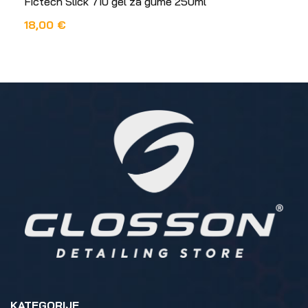
Fictech Slick 710 gel za gume 250ml
18,00
€
DODAJ U KOŠARICU
KATEGORIJE