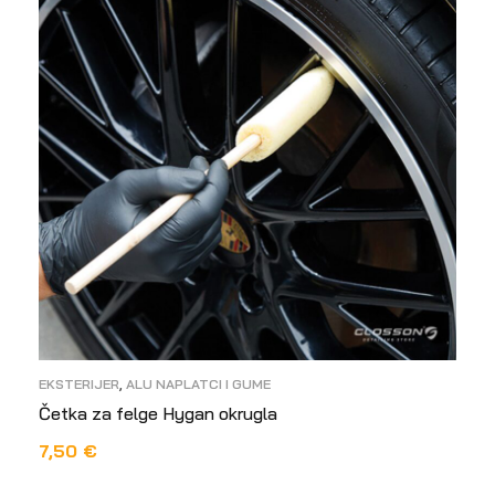
EKSTERIJER
,
ALU NAPLATCI I GUME
Četka za felge Hygan okrugla
7,50
€
DODAJ U KOŠARICU