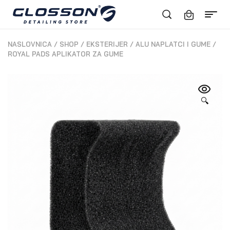
NASLOVNICA
/
SHOP
/
EKSTERIJER
/
ALU NAPLATCI I GUME
/
ROYAL PADS APLIKATOR ZA GUME
🔍