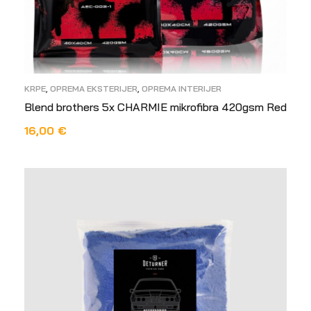
KRPE
,
OPREMA EKSTERIJER
,
OPREMA INTERIJER
Blend brothers 5x CHARMIE mikrofibra 420gsm Red
16,00
€
PROČITAJ VIŠE