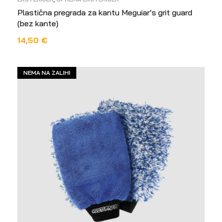
Plastična pregrada za kantu Meguiar’s grit guard
(bez kante)
14,50
€
DODAJ U KOŠARICU
NEMA NA ZALIHI