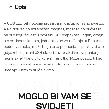
Opis
● COB LED tehnologija pruža vam kristalno jasno svjetlo.
● Na dnu se nalazi snažan magnet, možete ga pričvrstiti
na bilo koju željeznu površinu. ● Kompaktan, lagan, dizajn
s plastičnom kukom, jednostavan za nošenje. ● Robusna
podesiva ručka, možete ga lako poduprijeti i postaviti bilo
gdje. ● Dizajnirani USB ulaz i izlaz, praktično za punjenje
radne svjetiljke u bilo kojem trenutku. Može poslužiti kao
rezervna powerbanka za vaš telefon ili druge mobilne
uređaje u hitnim slučajevima.
POVEZA
MOGLO BI VAM SE
SVIDJETI