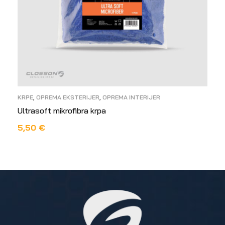
KRPE
,
OPREMA EKSTERIJER
,
OPREMA INTERIJER
Ultrasoft mikrofibra krpa
5,50
€
DODAJ U KOŠARICU