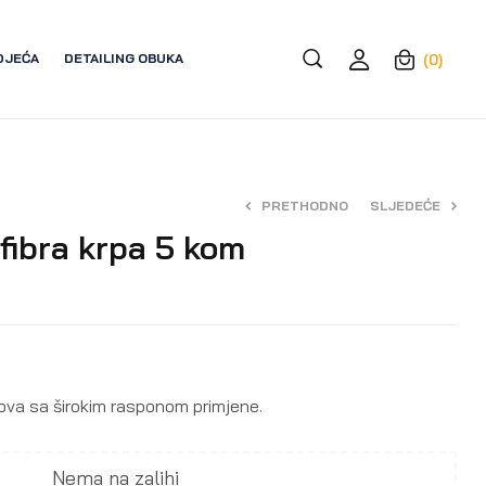
DJEĆA
DETAILING OBUKA
(0)
PRETHODNO
SLJEDEĆE
fibra krpa 5 kom
11,50
7,50
€
€
ova sa širokim rasponom primjene.
Nema na zalihi