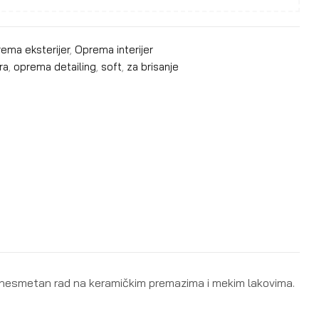
ema eksterijer
,
Oprema interijer
ra
,
oprema detailing
,
soft
,
za brisanje
 nesmetan rad na keramičkim premazima i mekim lakovima.