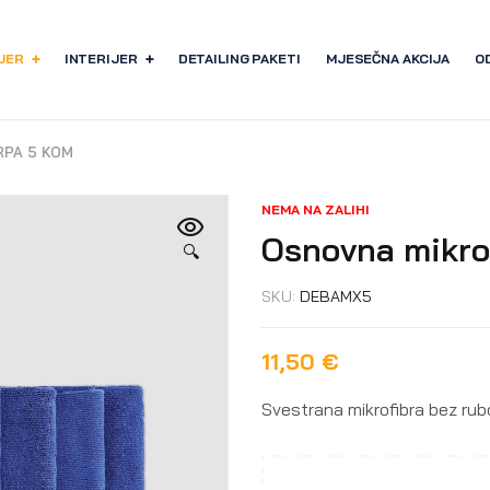
JER
INTERIJER
DETAILING PAKETI
MJESEČNA AKCIJA
O
RPA 5 KOM
NEMA NA ZALIHI
Osnovna mikro
🔍
SKU:
DEBAMX5
11,50
€
Svestrana mikrofibra bez rub