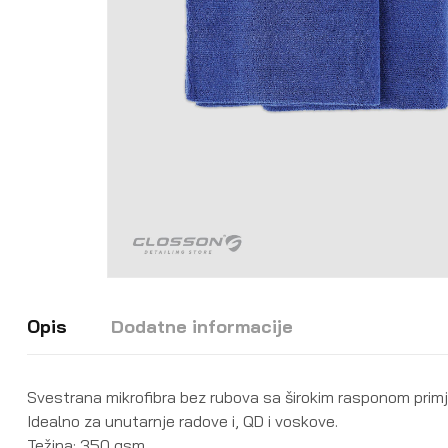
Opis
Dodatne informacije
Svestrana mikrofibra bez rubova sa širokim rasponom pri
Idealno za unutarnje radove i, QD i voskove.
Težina: 350 gsm