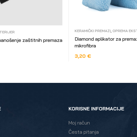
KERAMIČKI PREMAZI
,
OPREMA EKS
TERIJER
Diamond aplikator za prema
anošenje zaštitnih premaza
mikrofibra
3,20
€
DODAJ U KOŠARICU
 VIŠE
E
KORISNE INFORMACIJE
Moj račun
Česta pitanja