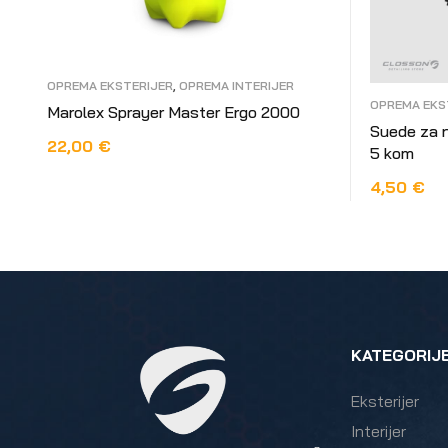
OPREMA EKSTERIJER
,
OPREMA INTERIJER
OPREMA EKS
Marolex Sprayer Master Ergo 2000
Suede za n
22,00
€
5 kom
DODAJ U KOŠARICU
4,50
€
PROČITAJ
KATEGORIJ
Eksterijer
Interijer