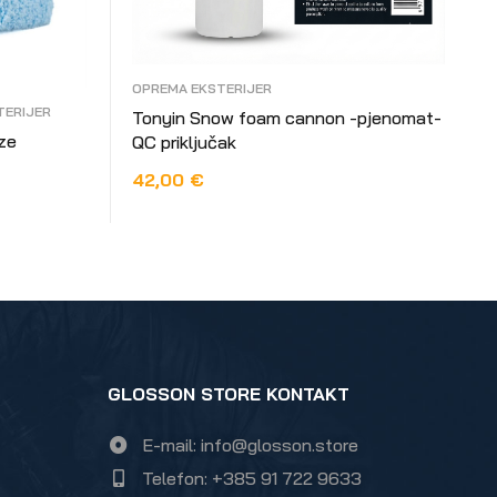
OPREMA EKSTERIJER
TERIJER
Tonyin Snow foam cannon -pjenomat-
ze
QC priključak
42,00
€
DODAJ U KOŠARICU
GLOSSON STORE KONTAKT
E-mail: info@glosson.store
Telefon: +385 91 722 9633