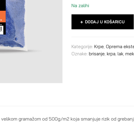
Na zalihi
DODAJ U KOŠARICU
Kategorije:
Krpe
,
Oprema ekster
Oznake:
brisanje
,
krpa
,
lak
,
mek
velikom gramažom od 500g/m2 koja smanjuje rizik od grebanja l