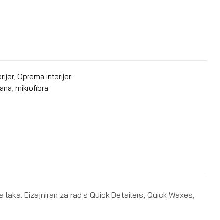
ijer
,
Oprema interijer
ana
,
mikrofibra
aka. Dizajniran za rad s Quick Detailers, Quick Waxes,