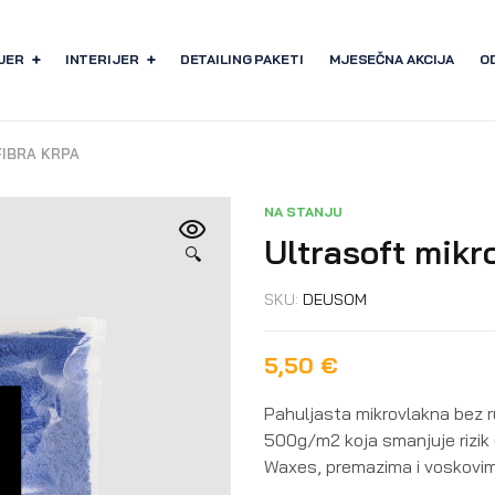
JER
INTERIJER
DETAILING PAKETI
MJESEČNA AKCIJA
O
IBRA KRPA
NA STANJU
Ultrasoft mikr
🔍
SKU:
DEUSOM
5,50
€
Pahuljasta mikrovlakna bez 
500g/m2 koja smanjuje rizik o
Waxes, premazima i voskovim