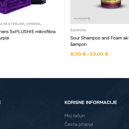
A EKSTERIJER
,
OPREMA
ŠAMPONI
 mikrofibra
rple
Sour Shampoo and Foam akt
šampon
8,30
€
–
33,00
€
 VIŠE
ODABERI OPCIJE
E
KORISNE INFORMACIJE
Moj račun
Česta pitanja