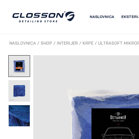
NASLOVNICA
EKSTERI
NASLOVNICA
/
SHOP
/
INTERIJER
/
KRPE
/
ULTRASOFT MIKROF