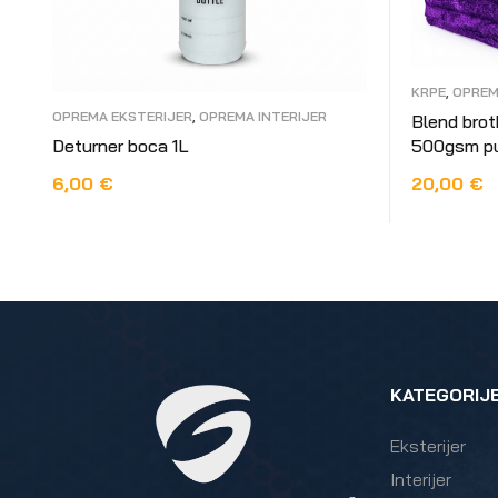
KRPE
,
OPREM
INTERIJER
OPREMA EKSTERIJER
,
OPREMA INTERIJER
Blend brothers 5xPLUSHIE
500gsm pu
Deturner boca 1L
20,00
€
6,00
€
PROČITAJ
DODAJ U KOŠARICU
KATEGORIJ
Eksterijer
Interijer