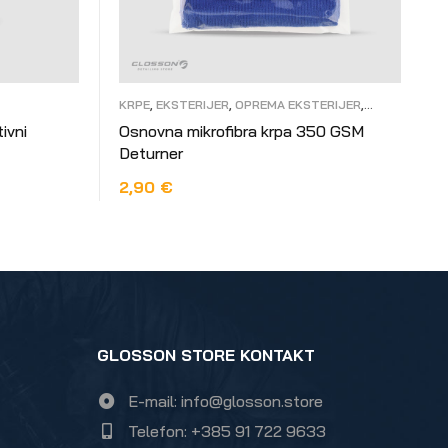
KRPE
,
EKSTERIJER
,
OPREMA EKSTERIJER
,
INTERIJER
,
OPREMA INTERIJER
ivni
Osnovna mikrofibra krpa 350 GSM
Deturner
2,90
€
PROČITAJ VIŠE
GLOSSON STORE KONTAKT
E-mail: info@glosson.store
Telefon: +385 91 722 9633