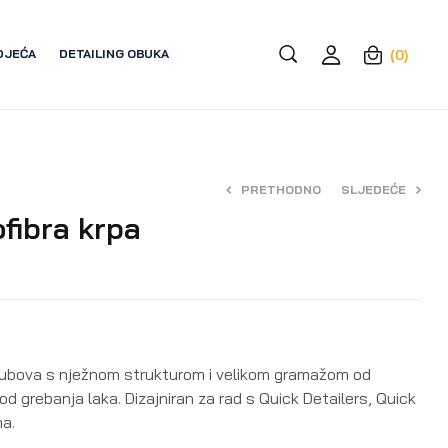
DJEĆA
DETAILING OBUKA
(0)
PRETHODNO
SLJEDEĆE
ofibra krpa
4,50
9,50
€
€
rubova s nježnom strukturom i velikom gramažom od
d grebanja laka. Dizajniran za rad s Quick Detailers, Quick
a.