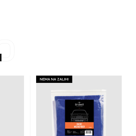
O
I
NEMA NA ZALIHI