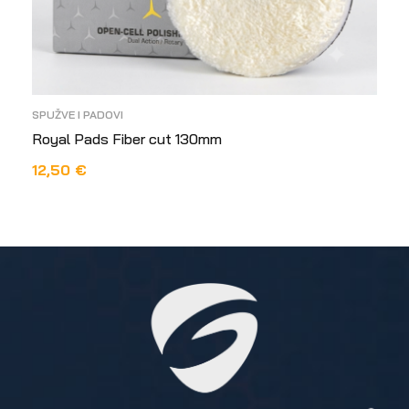
SPUŽVE I PADOVI
Royal Pads Fiber cut 130mm
12,50
€
DODAJ U KOŠARICU