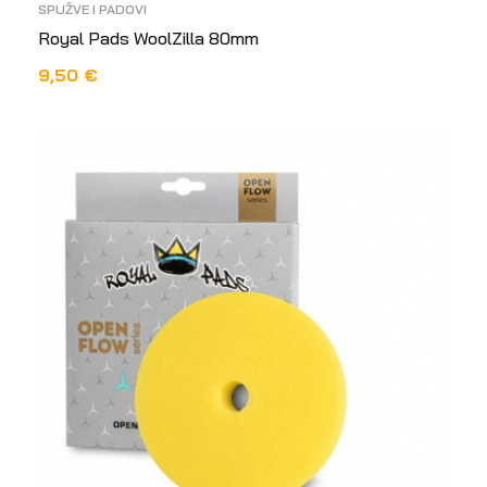
SPUŽVE I PADOVI
Royal Pads WoolZilla 80mm
9,50
€
DODAJ U KOŠARICU