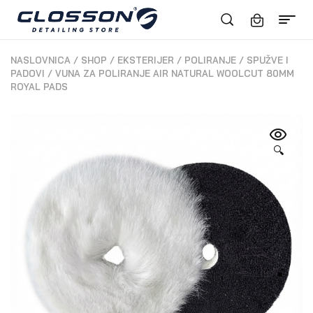
NASLOVNICA
/
SHOP
/
EKSTERIJER
/
POLIRANJE
/
SPUŽVE I
PADOVI
/
VUNA ZA POLIRANJE AIR NATURAL WOOLCUT 80MM
ROYAL PADS
🔍