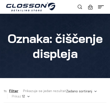
Oznaka:
čiščenje
displeja
Filter
Prikazuje se jedan rezultat
Prikaz