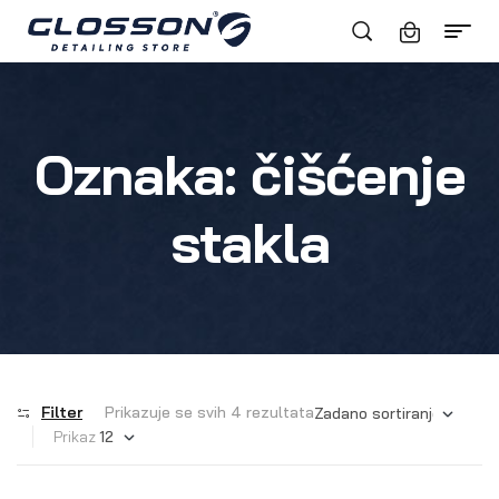
Oznaka:
čišćenje
stakla
Filter
Prikazuje se svih 4 rezultata
Prikaz