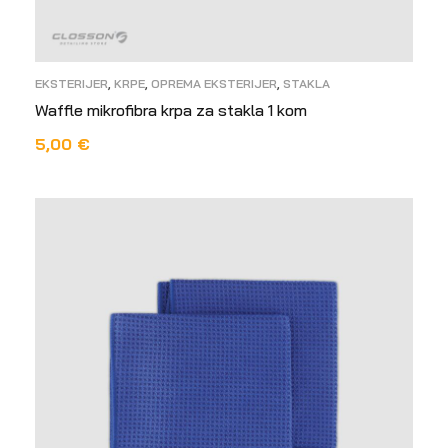
EKSTERIJER
,
KRPE
,
OPREMA EKSTERIJER
,
STAKLA
Waffle mikrofibra krpa za stakla 1 kom
5,00
€
DODAJ U KOŠARICU