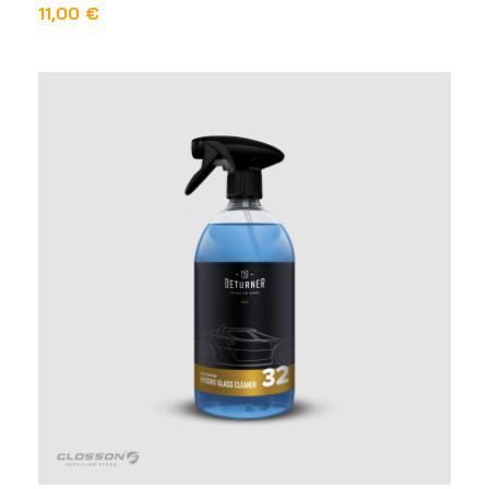
11,00
€
ODABERI OPCIJE