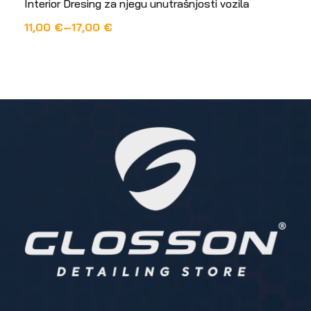
Interior Dresing za njegu unutrašnjosti vozila
11,00
€
–
17,00
€
ODABERI OPCIJE