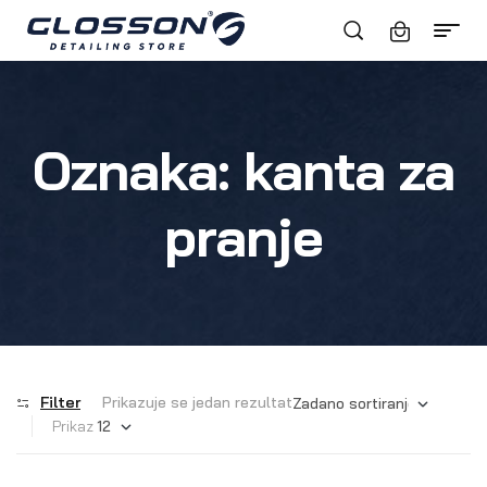
Oznaka:
kanta za
pranje
Filter
Prikazuje se jedan rezultat
Prikaz