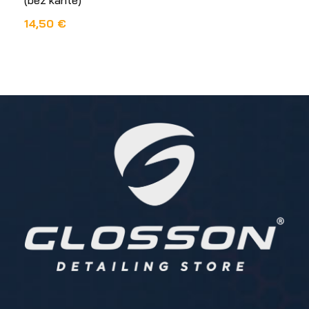
14,50
€
DODAJ U KOŠARICU