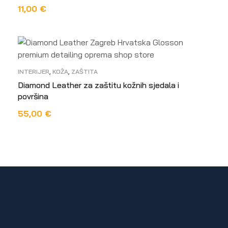
11,00
€
ODABERI OPCIJE
INTERIJER
,
KOŽA
,
ZAŠTITA
Diamond Leather za zaštitu kožnih sjedala i
površina
55,00
€
DODAJ U KOŠARICU