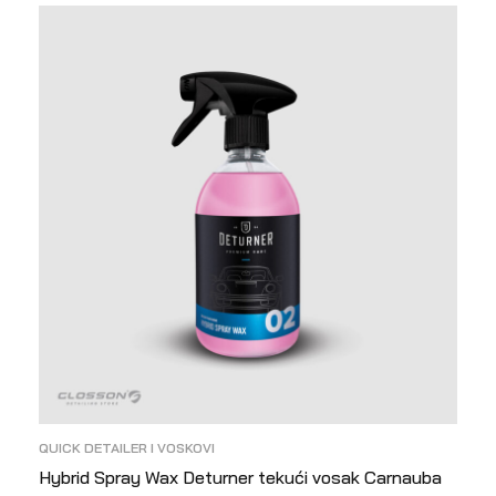
QUICK DETAILER I VOSKOVI
Hybrid Spray Wax Deturner tekući vosak Carnauba