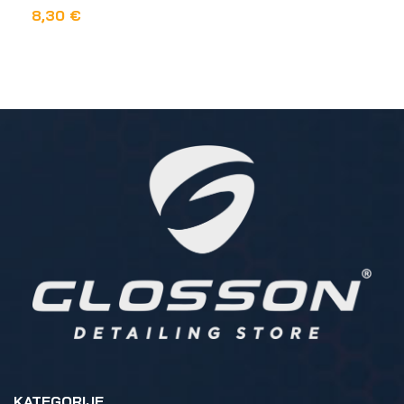
8,30
€
ODABERI OPCIJE
KATEGORIJE