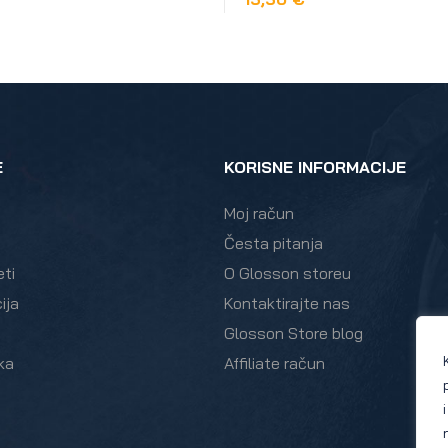
DODAJ U KOŠARICU
E
KORISNE INFORMACIJE
Moj račun
Česta pitanja
eti
O Glosson storeu
ija
Kontaktirajte nas
Glosson Store blog
ka
Affiliate račun