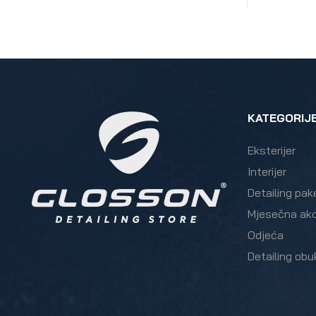
KATEGORIJ
Eksterijer
Interijer
Detailing pak
Mjesečna akc
Odjeća
Detailing obu