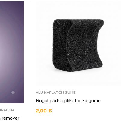
ALU NAPLATCI I GUME
Royal pads aplikator za gume
2,00
€
INACIJA
n remover
DODAJ U KOŠARICU