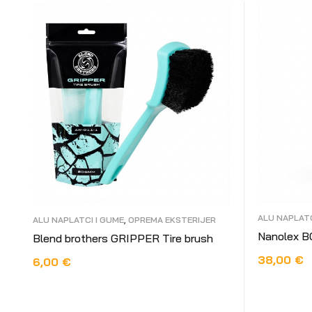
ALU NAPLATC
ALU NAPLATCI I GUME
,
OPREMA EKSTERIJER
Nanolex B
Blend brothers GRIPPER Tire brush
38,00
€
6,00
€
DODAJ U 
DODAJ U KOŠARICU