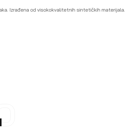
ka. Izrađena od visokokvalitetnih sintetičkih materijala.
O
I