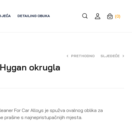
DJEĆA
DETAILING OBUKA
(0)
PRETHODNO
SLJEDEĆE
 Hygan okrugla
3,80
14,50
€
€
eaner For Car Alloys je spužva ovalnog oblika za
one prašine s najnepristupačnijih mjesta.