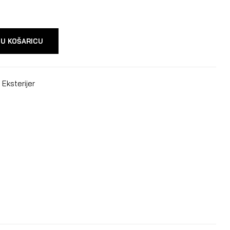
 U KOŠARICU
,
Eksterijer