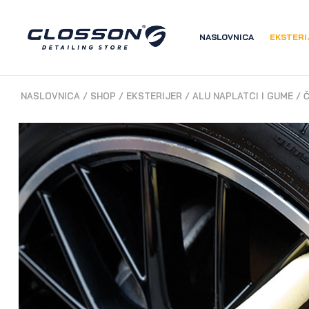
NASLOVNICA
EKSTERI
NASLOVNICA
/
SHOP
/
EKSTERIJER
/
ALU NAPLATCI I GUME
/