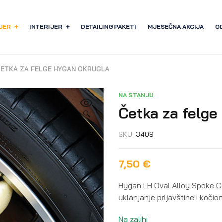
JER
INTERIJER
DETAILING PAKETI
MJESEČNA AKCIJA
O
ČETKA ZA FELGE HYGAN OKRUGLA
NA STANJU
Četka za felge
🔍
SKU:
3409
7,50
€
Hygan LH Oval Alloy Spoke Cl
uklanjanje prljavštine i koči
Na zalihi