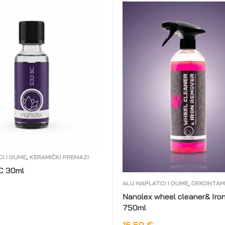
I I GUME
,
KERAMIČKI PREMAZI
C 30ml
ALU NAPLATCI I GUME
,
DEKONTAM
LAKA
Nanolex wheel cleaner& Iro
KOŠARICU
750ml
15,50
€