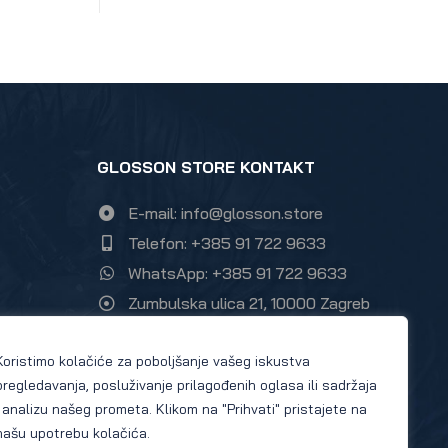
GLOSSON STORE KONTAKT
E-mail: info@glosson.store
Telefon: +385 91 722 9633
WhatsApp: +385 91 722 9633
Zumbulska ulica 21, 10000 Zagreb
Instagram Glosson store
Koristimo kolačiće za poboljšanje vašeg iskustva
Facebook Glosson store
pregledavanja, posluživanje prilagođenih oglasa ili sadržaja
i analizu našeg prometa. Klikom na "Prihvati" pristajete na
našu upotrebu kolačića.