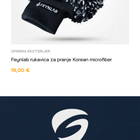
OPREMA EKSTERIJER
Feynlab rukavica za pranje Korean microfiber
19,00
€
DODAJ U KOŠARICU