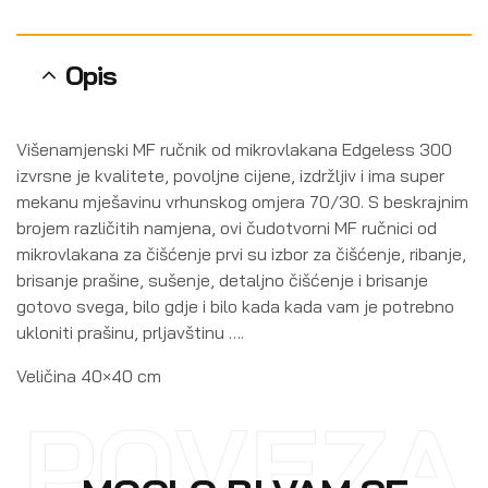
Opis
Višenamjenski MF ručnik od mikrovlakana Edgeless 300
izvrsne je kvalitete, povoljne cijene, izdržljiv i ima super
mekanu mješavinu vrhunskog omjera 70/30. S beskrajnim
brojem različitih namjena, ovi čudotvorni MF ručnici od
mikrovlakana za čišćenje prvi su izbor za čišćenje, ribanje,
brisanje prašine, sušenje, detaljno čišćenje i brisanje
gotovo svega, bilo gdje i bilo kada kada vam je potrebno
ukloniti prašinu, prljavštinu ….
Veličina 40×40 cm
POVEZA