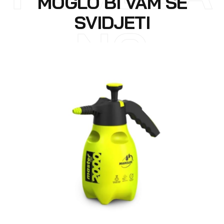
MOGLO BI VAM SE
SVIDJETI
NO