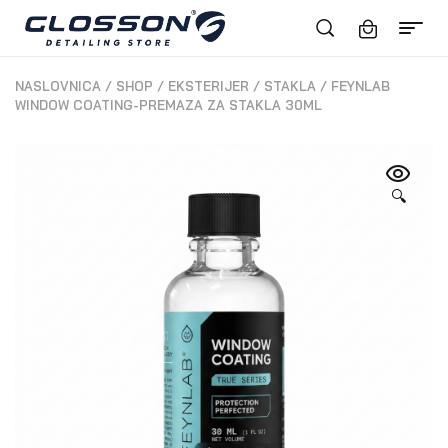
NASLOVNICA
/
SHOP
/
EKSTERIJER
/
STAKLA
/
FEYNLAB
WINDOW COATING-PREMAZA ZA STAKLA 30ML
🔍