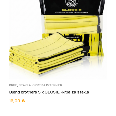
KRPE
,
STAKLA
,
OPREMA INTERIJER
Blend brothers 5 x GLOSIE -krpa za stakla
16,00
€
PROČITAJ VIŠE