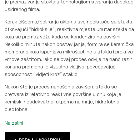
je premazivanje stakla s tehnologijom stvaranja dubokog
usidrenog filma.
Korak čišćenja/poliranja uklanja sve nečistoće sa stakla,
otkrivajući “hidroksile”, reaktivna mjesta unutar stakla na
koja se premaz veže kada se kondenzira na površini.
Nekoliko minuta nakon postavljanja, formira se keramička
membrana koja ispunjava mikrošupljine u staklu i prekriva
vrhove zaštitom. Iako se ovaj proces odvija na nano razini,
korisna promjena je vizualno vidljiva, povećavajući
sposobnost “vidjeti kroz” staklo.
Nakon što je proces nanošenja završen, staklo se
pretvara iz relativno reaktivne površine u onu koja je
kemijski neadekvatna, otporna na mrlje, hidrofobna i
oleofobna!
Na zalihi
DODAJ U KOŠARICU