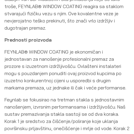
troše, FEYNLAB® WINDOW COATING reagira sa staklom
stvarajući fizičku vezu s njim. Ove kovalentne veze je
nevjerojatno teško prekinuti, što znači vrlo izdržljiv i
dugotrajan premaz.
Prednosti proizvoda
FEYNLAB® WINDOW COATING je ekonomičan i
jednostavan za nanošenje profesionalni premaz za
prozore s izuzetnom izdržljivošću. Ovlašteni instalateri
mogu s pouzdanjem ponuditi ovaj proizvod kupcima po
izuzetno konkurentnoj cijeni u usporedbi s drugim
markama premaza, uz jednake ili čak i veće performanse.
Feynlab se fokusirao na tretman stakla s jednostavnim
nanošenjem, izvrsnim performansama i izdržljivošću. Naš
sustav premazivanja stakla sastoji se od dva koraka.
Korak 1 je sredstvo za čišćenje/poliranje koje uklanja
površinsku prljavštinu, onečišćenje i mrlje od vode. Korak 2