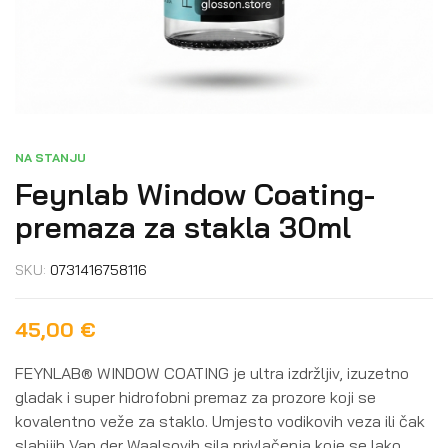
NA STANJU
Feynlab Window Coating-
premaza za stakla 30ml
SKU:
0731416758116
45,00
€
FEYNLAB® WINDOW COATING je ultra izdržljiv, izuzetno
gladak i super hidrofobni premaz za prozore koji se
kovalentno veže za staklo. Umjesto vodikovih veza ili čak
slabijih Van der Waalsovih sila privlačenja koje se lako