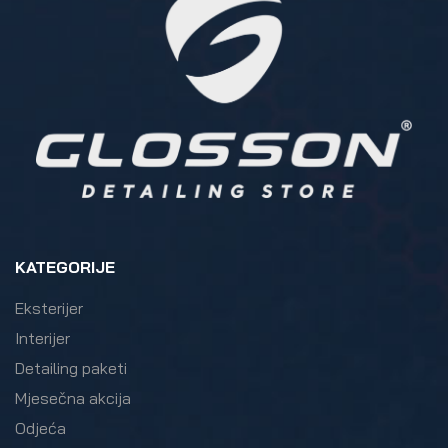
KATEGORIJE
Eksterijer
Interijer
Detailing paketi
Mjesečna akcija
Odjeća