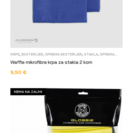
KRPE
,
EKSTERIJER
,
OPREMA EKSTERIJER
,
STAKLA
,
OPREMA
INTERIJER
Waffle mikrofibra krpa za stakla 2 kom
9,50
€
DODAJ U KOŠARICU
NEMA NA ZALIHI