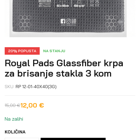
20% POPUSTA
NA STANJU
Royal Pads Glassfiber krpa
za brisanje stakla 3 kom
SKU:
RP 12-01-40X40(3G)
12,00
€
15,00
€
Na zalihi
KOLIČINA