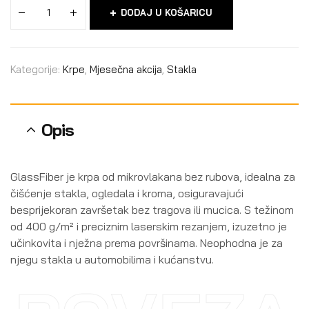
DODAJ U KOŠARICU
Kategorije:
Krpe
,
Mjesečna akcija
,
Stakla
Opis
GlassFiber je krpa od mikrovlakana bez rubova, idealna za
čišćenje stakla, ogledala i kroma, osiguravajući
besprijekoran završetak bez tragova ili mucica. S težinom
od 400 g/m² i preciznim laserskim rezanjem, izuzetno je
učinkovita i nježna prema površinama. Neophodna je za
njegu stakla u automobilima i kućanstvu.