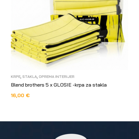
KRPE
,
STAKLA
,
OPREMA INTERIJER
Blend brothers 5 x GLOSIE -krpa za stakla
16,00
€
PROČITAJ VIŠE