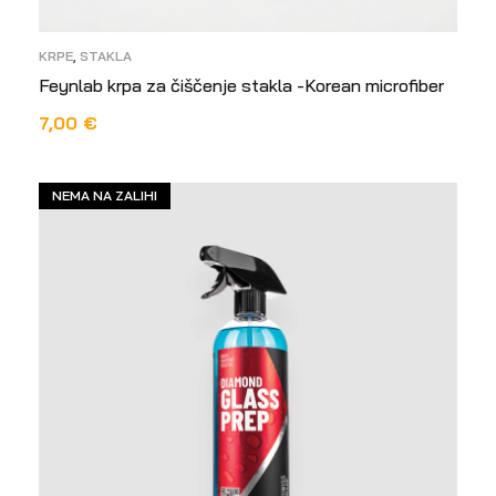
KRPE
,
STAKLA
Feynlab krpa za čiščenje stakla -Korean microfiber
7,00
€
PROČITAJ VIŠE
NEMA NA ZALIHI