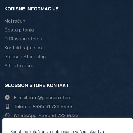
KORISNE INFORMACIJE
Moj račun
Česta pitanja
O Glosson storeu
Kontaktirajte nas
Glosson Store blog
Affiliate račun
GLOSSON STORE KONTAKT
E-mail: info@glosson.store
Telefon: +385 91 722 9633
WhatsApp: +385 91 722 9633
Zumbulska ulica 21, 10000 Zagreb
Koristimo kolačiće za poboljšanje vašeg iskustva
Instagram Glosson store