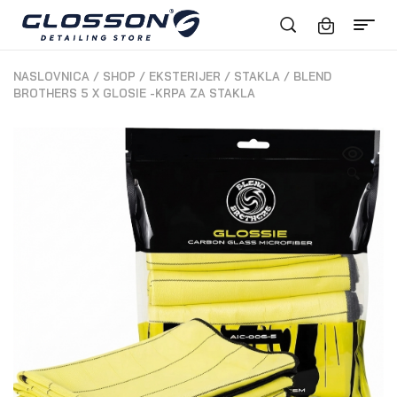
NASLOVNICA
/
SHOP
/
EKSTERIJER
/
STAKLA
/
BLEND
BROTHERS 5 X GLOSIE -KRPA ZA STAKLA
🔍