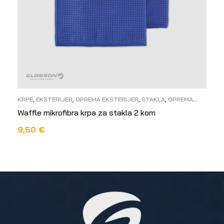
KRPE
,
EKSTERIJER
,
OPREMA EKSTERIJER
,
STAKLA
,
OPREMA
INTERIJER
Waffle mikrofibra krpa za stakla 2 kom
9,50
€
DODAJ U KOŠARICU