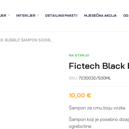
JER
INTERIJER
DETAILING PAKETI
MJESEČNA AKCIJA
OD
CK BUBBLE ŠAMPON 500ML
NA STANJU
Fictech Black
SKU:
7230032/500ML
10,00
€
Šampon za crnu boju vozila
Šampon koji je posebno dizajn
ogrebotine.