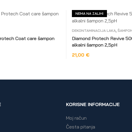
NEMA NA ZALIHI
DEKONTAMINACIJA LAKA
,
ŠAMPON
rotech Coat care šampon
Diamond Protech Revive 50
alkalni šampon 2,5pH
21,00
€
KOŠARICU
PROČITAJ VIŠE
E
KORISNE INFORMACIJE
Moj račun
Česta pitanja