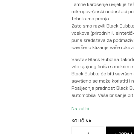
Tamne karoserije uvijek je teže
mikropovršinski nedostaci po
tehnikama pranja.
Zato smo razvili Black Bubble
voskova (prirodnih ili sinteti
puna sredstava za podmaziva
savršeno klizanje vaše rukavic
Sastav Black Bubblea također
vrlo sjajnog finiša s mokrim
Black Bubble će biti savršen
savršeno se može koristiti i na 
Posljednja prednost Black B
automobila. Vaše brisanje bit
Na zalihi
KOLIČINA
DODAJ 