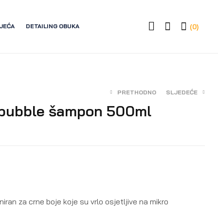
JEĆA
DETAILING OBUKA
(0)
PRETHODNO
SLJEDEĆE
 bubble šampon 500ml
14,00
€
16,00
€
iran za crne boje koje su vrlo osjetljive na mikro