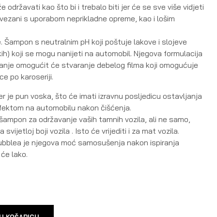
 održavati kao što bi i trebalo biti jer će se sve više vidjeti
vezani s uporabom neprikladne opreme, kao i lošim
. Šampon s neutralnim pH koji poštuje lakove i slojeve
čkih) koji se mogu nanijeti na automobil. Njegova formulacija
nje omogućit će stvaranje debelog filma koji omogućuje
e po karoseriji.
 je pun voska, što će imati izravnu posljedicu ostavljanja
 efektom na automobilu nakon čišćenja.
 šampon za održavanje vaših tamnih vozila, ali ne samo,
svijetloj boji vozila . Isto će vrijediti i za mat vozila.
ubblea je njegova moć samosušenja nakon ispiranja
 će lako.
U KOŠARICU