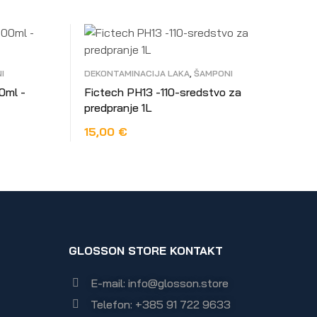
I
DEKONTAMINACIJA LAKA
,
ŠAMPONI
0ml -
Fictech PH13 -110-sredstvo za
predpranje 1L
15,00
€
DODAJ U KOŠARICU
GLOSSON STORE KONTAKT
E-mail: info@glosson.store
Telefon: +385 91 722 9633