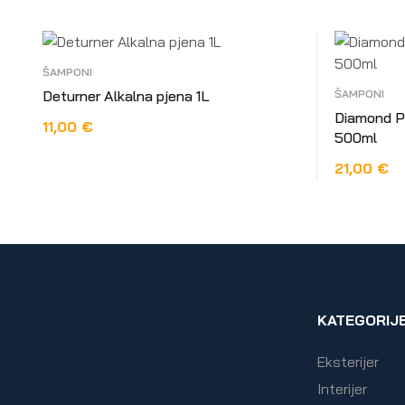
ŠAMPONI
Deturner Alkalna pjena 1L
ŠAMPONI
Diamond P
11,00
€
500ml
DODAJ U KOŠARICU
21,00
€
DODAJ U 
KATEGORIJ
Eksterijer
Interijer