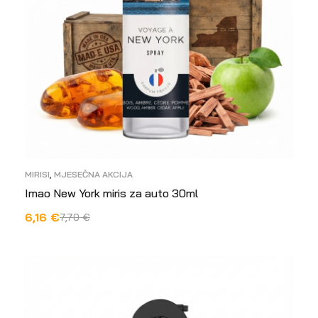
MIRISI
,
MJESEČNA AKCIJA
Imao New York miris za auto 30ml
6,16
€
7,70
€
DODAJ U KOŠARICU