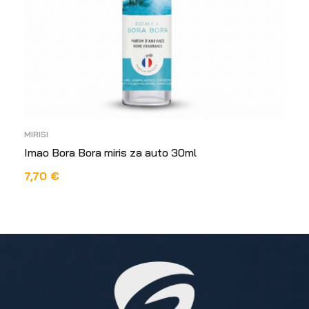
MIRISI
Imao Bora Bora miris za auto 30ml
7,70
€
DODAJ U KOŠARICU