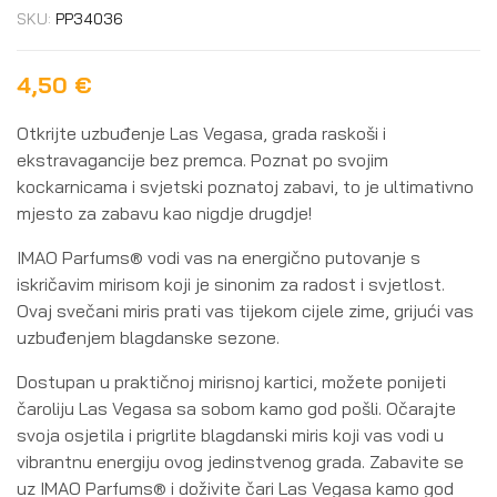
SKU:
PP34036
4,50
€
Otkrijte uzbuđenje Las Vegasa, grada raskoši i
ekstravagancije bez premca. Poznat po svojim
kockarnicama i svjetski poznatoj zabavi, to je ultimativno
mjesto za zabavu kao nigdje drugdje!
IMAO Parfums® vodi vas na energično putovanje s
iskričavim mirisom koji je sinonim za radost i svjetlost.
Ovaj svečani miris prati vas tijekom cijele zime, grijući vas
uzbuđenjem blagdanske sezone.
Dostupan u praktičnoj mirisnoj kartici, možete ponijeti
čaroliju Las Vegasa sa sobom kamo god pošli. Očarajte
svoja osjetila i prigrlite blagdanski miris koji vas vodi u
vibrantnu energiju ovog jedinstvenog grada. Zabavite se
uz IMAO Parfums® i doživite čari Las Vegasa kamo god