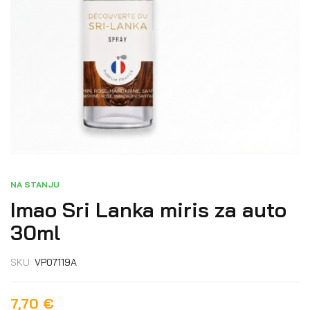
NA STANJU
Imao Sri Lanka miris za auto
30ml
SKU:
VP07119A
7,70
€