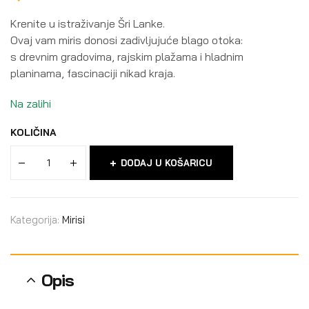
Krenite u istraživanje Šri Lanke.
Ovaj vam miris donosi zadivljujuće blago otoka:
s drevnim gradovima, rajskim plažama i hladnim
planinama, fascinaciji nikad kraja.
Na zalihi
KOLIČINA
DODAJ U KOŠARICU
Kategorija:
Mirisi
Opis