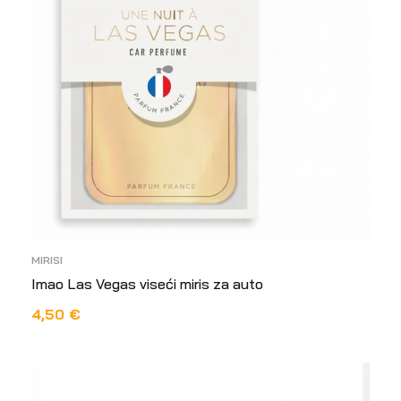
MIRISI
Imao Las Vegas viseći miris za auto
4,50
€
DODAJ U KOŠARICU