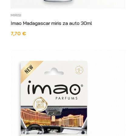
MIRISI
Imao Madagascar miris za auto 30ml
7,70
€
DODAJ U KOŠARICU