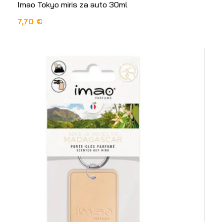
Imao Tokyo miris za auto 30ml
7,70
€
DODAJ U KOŠARICU