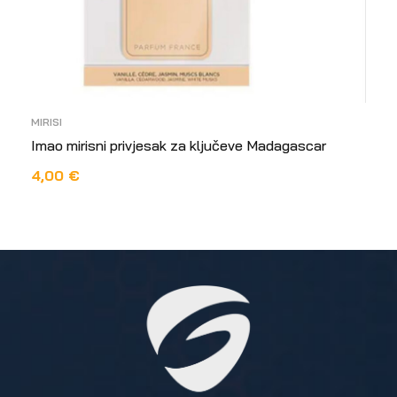
MIRISI
Imao mirisni privjesak za ključeve Madagascar
4,00
€
DODAJ U KOŠARICU