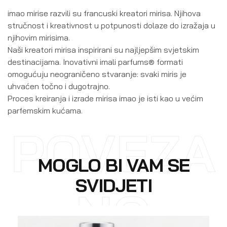
imao mirise razvili su francuski kreatori mirisa. Njihova
stručnost i kreativnost u potpunosti dolaze do izražaja u
njihovim mirisima.
Naši kreatori mirisa inspirirani su najljepšim svjetskim
destinacijama. Inovativni imali parfums® formati
omogućuju neograničeno stvaranje: svaki miris je
uhvaćen točno i dugotrajno.
Proces kreiranja i izrade mirisa imao je isti kao u većim
parfemskim kućama.
POVEZA
MOGLO BI VAM SE
SVIDJETI
NO