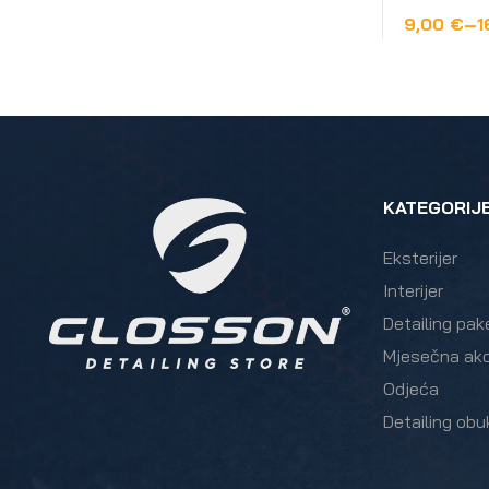
9,00
€
–
1
ODABERI 
KATEGORIJ
Eksterijer
Interijer
Detailing pak
Mjesečna akc
Odjeća
Detailing obu