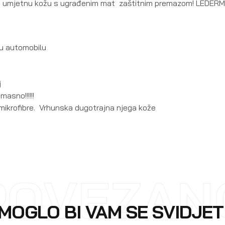
U i umjetnu kožu s ugrađenim mat zaštitnim premazom! LEDERM
 u automobilu
j
masno!!!!!!
i mikrofibre. Vrhunska dugotrajna njega kože
POVEZAN
MOGLO BI VAM SE SVIDJET