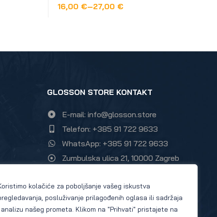
16,00
€
–
27,00
€
ODABERI OPCIJE
GLOSSON STORE KONTAKT
E-mail: info@glosson.store
Telefon: +385 91 722 9633
WhatsApp: +385 91 722 9633
Zumbulska ulica 21, 10000 Zagreb
Instagram Glosson store
Koristimo kolačiće za poboljšanje vašeg iskustva
Facebook Glosson store
pregledavanja, posluživanje prilagođenih oglasa ili sadržaja
i analizu našeg prometa. Klikom na "Prihvati" pristajete na