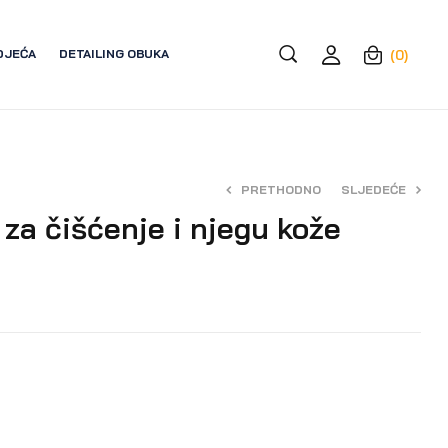
DJEĆA
DETAILING OBUKA
(0)
PRETHODNO
SLJEDEĆE
za čišćenje i njegu kože
28,00
9,00
€
€
–
16,00
€