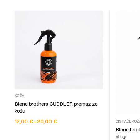
KOŽA
Blend brothers CUDDLER premaz za
kožu
12,00
€
–
20,00
€
ČISTAČI
,
KOŽ
Blend brot
ODABERI OPCIJE
blagi