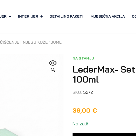
JER
INTERIJER
DETAILING PAKETI
MJESEČNA AKCIJA
O
ČIŠĆENJE I NJEGU KOŽE 100ML
NA STANJU
LederMax- Set 
🔍
100ml
SKU:
5272
36,00
€
Na zalihi