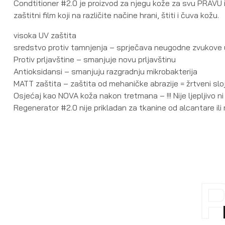
Condtitioner #2.0 je proizvod za njegu kože za svu PRAV
zaštitni film koji na različite načine hrani, štiti i čuva kožu.
visoka UV zaštita
sredstvo protiv tamnjenja – sprječava neugodne zvukove
Protiv prljavštine – smanjuje novu prljavštinu
Antioksidansi – smanjuju razgradnju mikrobakterija
MATT zaštita – zaštita od mehaničke abrazije = žrtveni slo
Osjećaj kao NOVA koža nakon tretmana – !!! Nije ljepljivo ni 
Regenerator #2.0 nije prikladan za tkanine od alcantare il