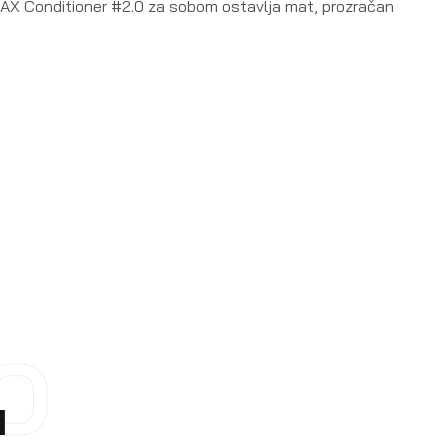
AX Conditioner #2.0 za sobom ostavlja mat, prozračan
O
I