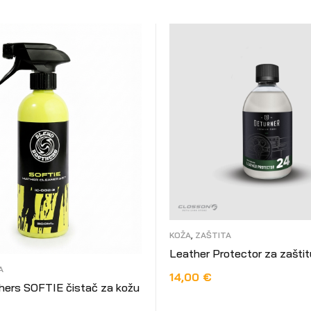
KOŽA
,
ZAŠTITA
Leather Protector za zaštit
A
14,00
€
hers SOFTIE čistač za kožu
ODABERI OPCIJE