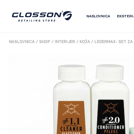
NASLOVNICA
EKSTERI
NASLOVNICA
/
SHOP
/
INTERIJER
/
KOŽA
/
LEDERMAX- SET ZA 