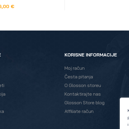
6,00
€
OPCIJE
E
KORISNE INFORMACIJE
Moj račun
Česta pitanja
eti
O Glosson storeu
ija
Kontaktirajte nas
Glosson Store blog
ka
Affiliate račun