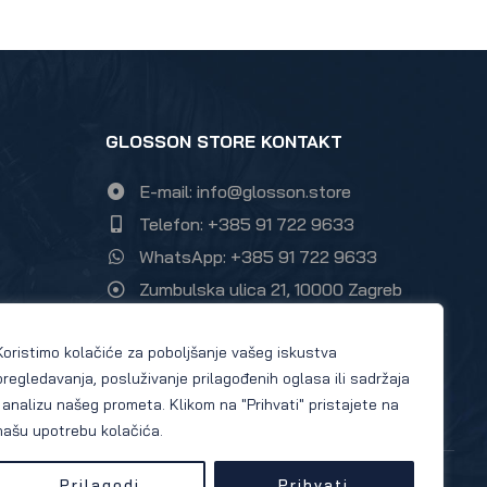
GLOSSON STORE KONTAKT
E-mail: info@glosson.store
Telefon: +385 91 722 9633
WhatsApp: +385 91 722 9633
Zumbulska ulica 21, 10000 Zagreb
Instagram Glosson store
Koristimo kolačiće za poboljšanje vašeg iskustva
Facebook Glosson store
pregledavanja, posluživanje prilagođenih oglasa ili sadržaja
i analizu našeg prometa. Klikom na "Prihvati" pristajete na
našu upotrebu kolačića.
Prilagodi
Prihvati