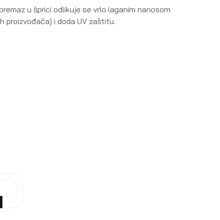
premaz u šprici odlikuje se vrlo laganim nanosom
 proizvođača) i doda UV zaštitu.
O
I