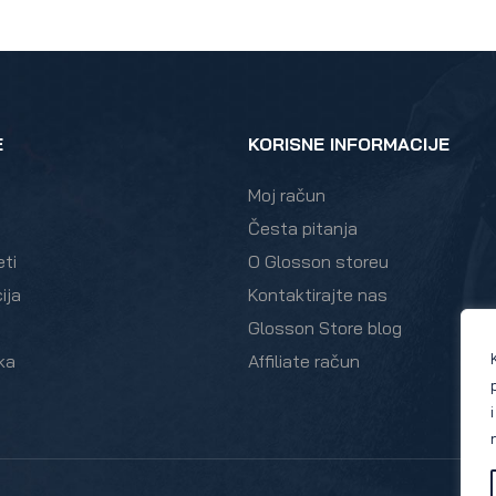
E
KORISNE INFORMACIJE
Moj račun
Česta pitanja
eti
O Glosson storeu
ija
Kontaktirajte nas
Glosson Store blog
ka
Affiliate račun