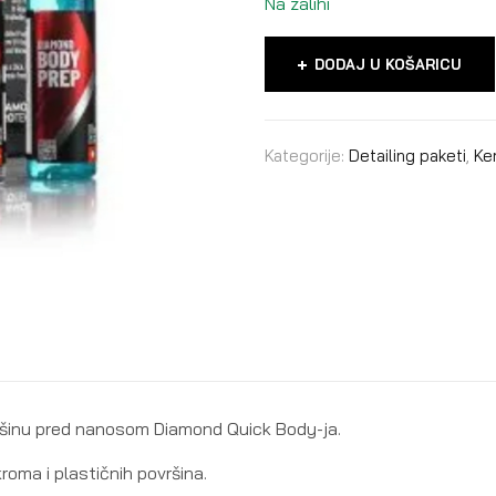
Na zalihi
DODAJ U KOŠARICU
Kategorije:
Detailing paketi
,
Ke
ršinu pred nanosom Diamond Quick Body-ja.
oma i plastičnih površina.