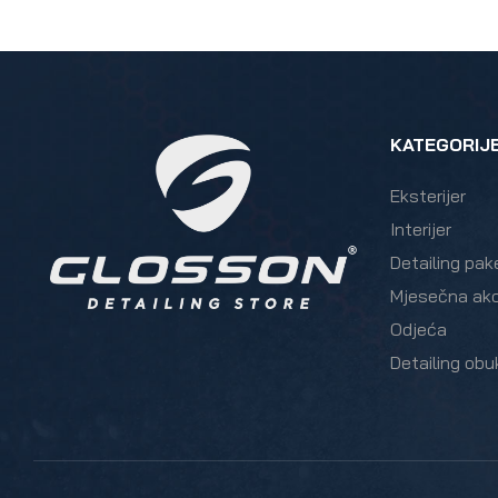
KATEGORIJ
Eksterijer
Interijer
Detailing pak
Mjesečna akc
Odjeća
Detailing obu