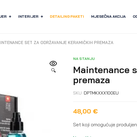
JER
INTERIJER
DETAILING PAKETI
MJESEČNA AKCIJA
O
INTENANCE SET ZA ODRŽAVANJE KERAMIČKIH PREMAZA
NA STANJU
Maintenance s
🔍
premaza
SKU:
DPTMKXXX100EU
48,00
€
Set koji omogućuje produlje