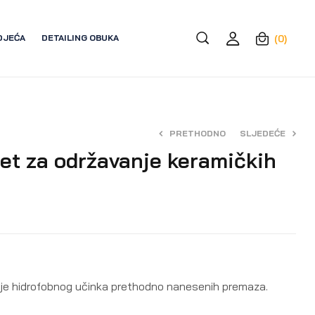
DJEĆA
DETAILING OBUKA
(0)
PRETHODNO
SLJEDEĆE
et za održavanje keramičkih
44,00
3,20
€
€
nje hidrofobnog učinka prethodno nanesenih premaza.