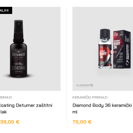
ALIHI
REMAZI
KERAMIČKI PREMAZI
oating Deturner zaštitni
Diamond Body 36 keramički
lak
ml
39,00
€
75,00
€
OPCIJE
DODAJ U KOŠARICU