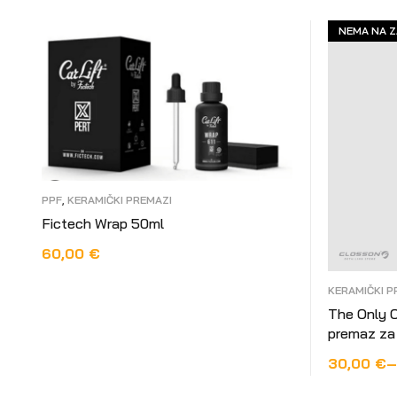
NEMA NA Z
PPF
,
KERAMIČKI PREMAZI
Fictech Wrap 50ml
60,00
€
DODAJ U KOŠARICU
KERAMIČKI P
The Only C
premaz za 
30,00
€
–
ODABERI 