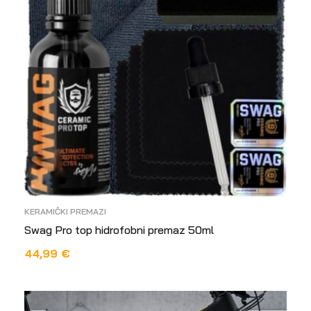
KERAMIČKI PREMAZI
Swag Pro top hidrofobni premaz 50ml
44,99
€
DODAJ U KOŠARICU