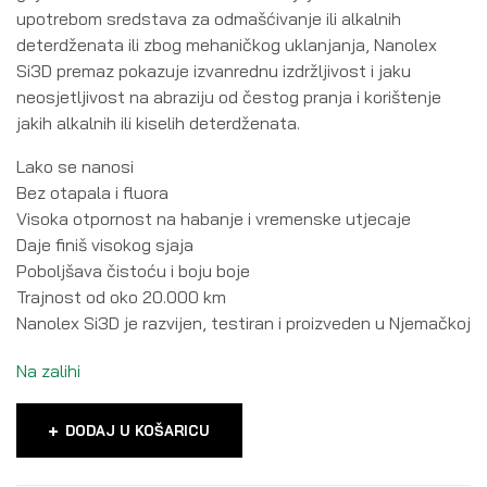
upotrebom sredstava za odmašćivanje ili alkalnih
deterdženata ili zbog mehaničkog uklanjanja, Nanolex
Si3D premaz pokazuje izvanrednu izdržljivost i jaku
neosjetljivost na abraziju od čestog pranja i korištenje
jakih alkalnih ili kiselih deterdženata.
Lako se nanosi
Bez otapala i fluora
Visoka otpornost na habanje i vremenske utjecaje
Daje finiš visokog sjaja
Poboljšava čistoću i boju boje
Trajnost od oko 20.000 km
Nanolex Si3D je razvijen, testiran i proizveden u Njemačkoj
Na zalihi
DODAJ U KOŠARICU