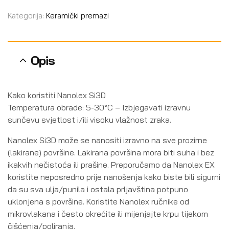
Kategorija:
Keramički premazi
Opis
Kako koristiti Nanolex Si3D
Temperatura obrade: 5-30°C – Izbjegavati izravnu
sunčevu svjetlost i/ili visoku vlažnost zraka.
Nanolex Si3D može se nanositi izravno na sve prozirne
(lakirane) površine. Lakirana površina mora biti suha i bez
ikakvih nečistoća ili prašine. Preporučamo da Nanolex EX
koristite neposredno prije nanošenja kako biste bili sigurni
da su sva ulja/punila i ostala prljavština potpuno
uklonjena s površine. Koristite Nanolex ručnike od
mikrovlakana i često okrećite ili mijenjajte krpu tijekom
čišćenja/poliranja.