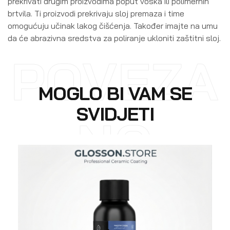
prekrivati ​​drugim proizvodima poput voska ili polimernih
brtvila. Ti proizvodi prekrivaju sloj premaza i time
omogućuju učinak lakog čišćenja. Također imajte na umu
da će abrazivna sredstva za poliranje ukloniti zaštitni sloj.
POVEZA
MOGLO BI VAM SE
SVIDJETI
NO