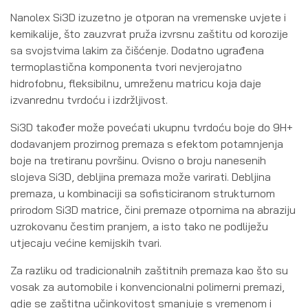
Nanolex Si3D izuzetno je otporan na vremenske uvjete i
kemikalije, što zauzvrat pruža izvrsnu zaštitu od korozije
sa svojstvima lakim za čišćenje. Dodatno ugrađena
termoplastična komponenta tvori nevjerojatno
hidrofobnu, fleksibilnu, umreženu matricu koja daje
izvanrednu tvrdoću i izdržljivost.
Si3D također može povećati ukupnu tvrdoću boje do 9H+
dodavanjem prozirnog premaza s efektom potamnjenja
boje na tretiranu površinu. Ovisno o broju nanesenih
slojeva Si3D, debljina premaza može varirati. Debljina
premaza, u kombinaciji sa sofisticiranom strukturnom
prirodom Si3D matrice, čini premaze otpornima na abraziju
uzrokovanu čestim pranjem, a isto tako ne podliježu
utjecaju većine kemijskih tvari.
Za razliku od tradicionalnih zaštitnih premaza kao što su
vosak za automobile i konvencionalni polimerni premazi,
gdje se zaštitna učinkovitost smanjuje s vremenom i