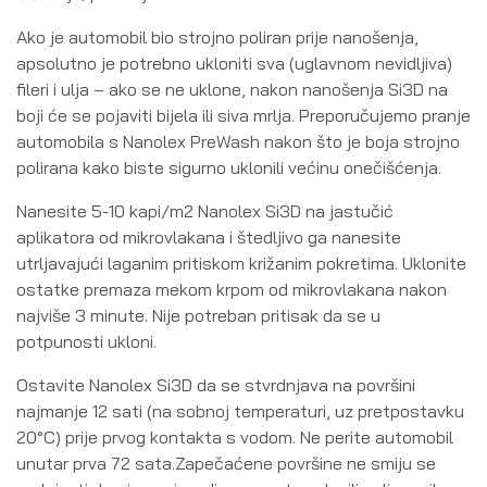
Ako je automobil bio strojno poliran prije nanošenja,
apsolutno je potrebno ukloniti sva (uglavnom nevidljiva)
fileri i ulja – ako se ne uklone, nakon nanošenja Si3D na
boji će se pojaviti bijela ili siva mrlja. Preporučujemo pranje
automobila s Nanolex PreWash nakon što je boja strojno
polirana kako biste sigurno uklonili većinu onečišćenja.
Nanesite 5-10 kapi/m2 Nanolex Si3D na jastučić
aplikatora od mikrovlakana i štedljivo ga nanesite
utrljavajući laganim pritiskom križanim pokretima. Uklonite
ostatke premaza mekom krpom od mikrovlakana nakon
najviše 3 minute. Nije potreban pritisak da se u
potpunosti ukloni.
Ostavite Nanolex Si3D da se stvrdnjava na površini
najmanje 12 sati (na sobnoj temperaturi, uz pretpostavku
20°C) prije prvog kontakta s vodom. Ne perite automobil
unutar prva 72 sata.Zapečaćene površine ne smiju se