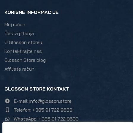
KORISNE INFORMACIJE
Moj račun
Česta pitanja
O Glosson storeu
Kontaktirajte nas
Glosson Store blog
Affiliate račun
GLOSSON STORE KONTAKT
E-mail: info@glosson.store
Telefon: +385 91 722 9633
WhatsApp: +385 91 722 9633
Zumbulska ulica 21, 10000 Zagreb