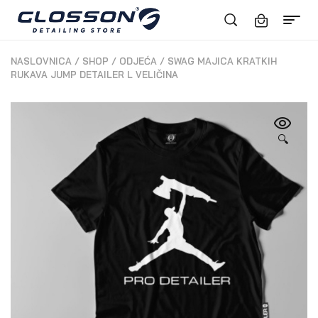
NASLOVNICA
/
SHOP
/
ODJEĆA
/
SWAG MAJICA KRATKIH
RUKAVA JUMP DETAILER L VELIČINA
🔍