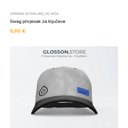
OPREMA INTERIJER
,
ODJEĆA
Swag privjesak za ključeve
5,65
€
DODAJ U KOŠARICU