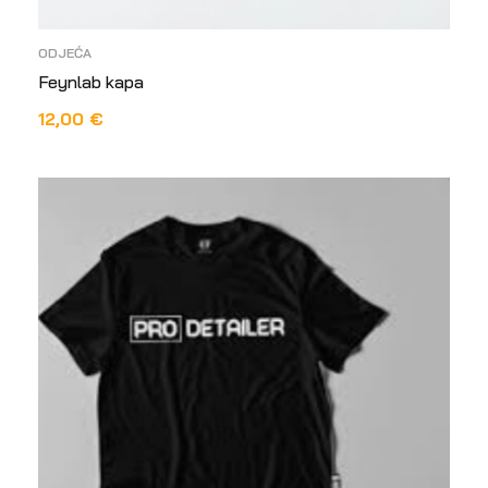
ODJEĆA
Feynlab kapa
12,00
€
DODAJ U KOŠARICU