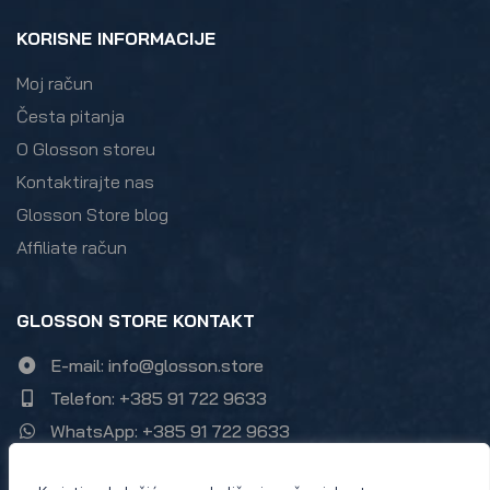
KORISNE INFORMACIJE
Moj račun
Česta pitanja
O Glosson storeu
Kontaktirajte nas
Glosson Store blog
Affiliate račun
GLOSSON STORE KONTAKT
E-mail: info@glosson.store
Telefon: +385 91 722 9633
WhatsApp: +385 91 722 9633
Zumbulska ulica 21, 10000 Zagreb