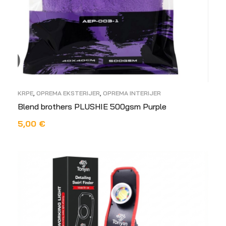
KRPE
,
OPREMA EKSTERIJER
,
OPREMA INTERIJER
Blend brothers PLUSHIE 500gsm Purple
5,00
€
DODAJ U KOŠARICU