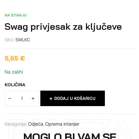
NA STANJU
Swag privjesak za ključeve
SKU:
SWLKC
5,65
€
Na zalihi
KOLIČINA
DODAJ U KOŠARICU
POVEZA
Kategorije:
Odjeća
,
Oprema interijer
MOGLO BI VAM SE