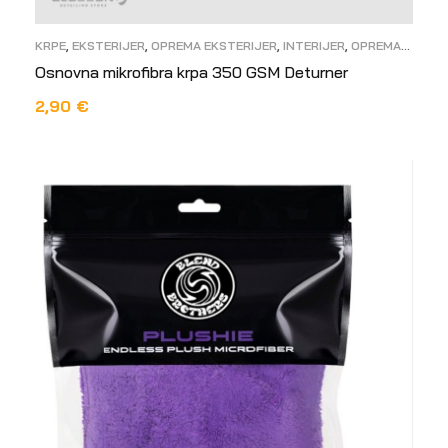
KRPE
,
EKSTERIJER
,
OPREMA EKSTERIJER
,
INTERIJER
,
OPREMA
INTERIJER
Osnovna mikrofibra krpa 350 GSM Deturner
2,90
€
PROČITAJ VIŠE