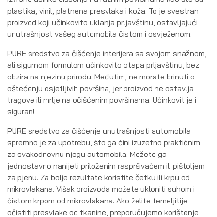
plastika, vinil, platnena presvlaka i koža. To je svestran
proizvod koji učinkovito uklanja prljavštinu, ostavljajući
unutrašnjost vašeg automobila čistom i osvježenom.
PURE sredstvo za čišćenje interijera sa svojom snažnom,
ali sigurnom formulom učinkovito otapa prljavštinu, bez
obzira na njezinu prirodu. Međutim, ne morate brinuti o
oštećenju osjetljivih površina, jer proizvod ne ostavlja
tragove ili mrlje na očišćenim površinama. Učinkovit je i
siguran!
PURE sredstvo za čišćenje unutrašnjosti automobila
spremno je za upotrebu, što ga čini izuzetno praktičnim
za svakodnevnu njegu automobila. Možete ga
jednostavno nanijeti priloženim raspršivačem ili pištoljem
za pjenu. Za bolje rezultate koristite četku ili krpu od
mikrovlakana. Višak proizvoda možete ukloniti suhom i
čistom krpom od mikrovlakana. Ako želite temeljitije
očistiti presvlake od tkanine, preporučujemo korištenje