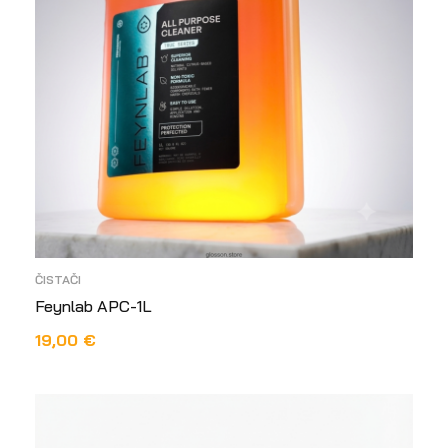
ČISTAČI
Feynlab APC-1L
19,00
€
DODAJ U KOŠARICU