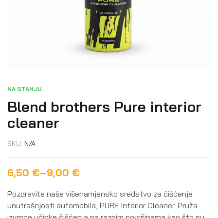
NA STANJU
Blend brothers Pure interior
cleaner
SKU:
N/A
6,50
€
–
9,00
€
Pozdravite naše višenamjensko sredstvo za čišćenje
unutrašnjosti automobila, PURE Interior Cleaner. Pruža
izvrsne učinke čišćenja na raznim površinama kao što su