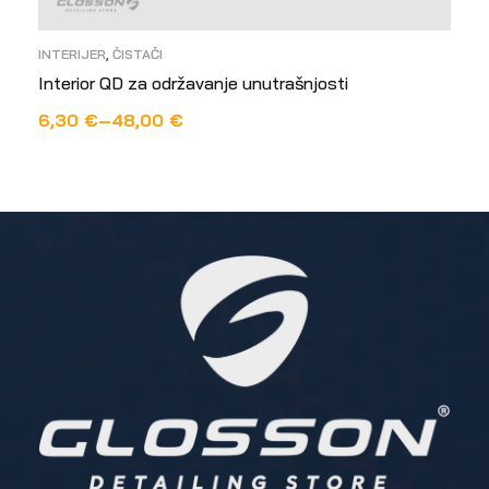
INTERIJER
,
ČISTAČI
Interior QD za održavanje unutrašnjosti
6,30
€
–
48,00
€
ODABERI OPCIJE