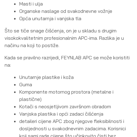
Masti i ulja
Organske naslage od svakodnevne vožnje
Opća unutarnja i vanjska tla
Što se tiče snage čišćenja, on je u skladu s drugim
visokokvalitetnim profesionalnim APC-ima. Razlika je u
načinu na koji to postiže.
Kada se pravilno razrijedi, FEYNLAB APC se može koristiti
na:
Unutarnje plastike i koža
Guma
Komponente motornog prostora (metalne i
plastične)
Kotači s neosjetljivom završnom obradom
Vanjska plastika i opći zadaci čišćenja
detaileri cijene APC zbog njegove fleksibilnosti i
dosljednosti u svakodnevnim zadacima. Korisnici
koji sami rade cijene što učinkovito čisti bez