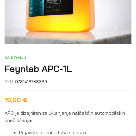
NA STANJU
Feynlab APC-1L
SKU:
0731416758369
19,00
€
APC je dizajniran za uklanjanje najčešćih automobilskih
onečišćenja:
Prljavština i nečistoća s ceste