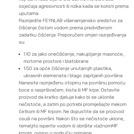
osjećaja agresivnosti ili rizika kada se koristi prema
uputama.
Razrijedite FEYNLAB višenamjensko sredstvo za
čišćenje čistom vodom prema predviđenom
zadatku čišćenja. Preporučeni omjeri razrjeđivanja
su:
1:10 za jako onečišćenje, nakupljanje masnoće,
motorne prostore i blatobrane
1:50 za opće čišćenje unutarnjih plastika,
ukrasnih elemenata i blago zaprljanih površina
Nanesite razrijeđenu otopinu na površinu pomoću
boce s raspršivačem, kista ili MF krpe. Ostavite
proizvod da kratko djeluje kako bi se uklonile
nečistoće, a zatim po potrebi promiješajte mekom
četkom ili MF krpom. Ne dopustite da se proizvod
osuši na površini. Nakon što se nečistoće uklone,
temeljito isperite vodom ili obrišite vlažnomMF
krpom, ovisno o području primjene.