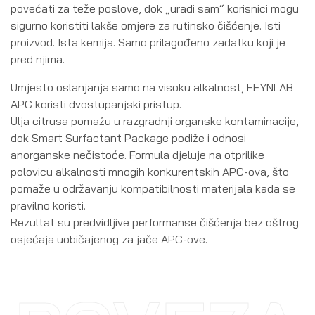
povećati za teže poslove, dok „uradi sam“ korisnici mogu
sigurno koristiti lakše omjere za rutinsko čišćenje. Isti
proizvod. Ista kemija. Samo prilagođeno zadatku koji je
pred njima.
Umjesto oslanjanja samo na visoku alkalnost, FEYNLAB
APC koristi dvostupanjski pristup.
Ulja citrusa pomažu u razgradnji organske kontaminacije,
dok Smart Surfactant Package podiže i odnosi
anorganske nečistoće. Formula djeluje na otprilike
polovicu alkalnosti mnogih konkurentskih APC-ova, što
pomaže u održavanju kompatibilnosti materijala kada se
pravilno koristi.
Rezultat su predvidljive performanse čišćenja bez oštrog
osjećaja uobičajenog za jače APC-ove.