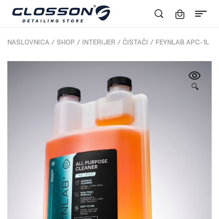
NASLOVNICA
/
SHOP
/
INTERIJER
/
ČISTAČI
/
FEYNLAB APC-1L
🔍