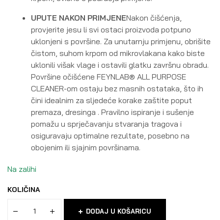
UPUTE NAKON PRIMJENE
Nakon čišćenja,
provjerite jesu li svi ostaci proizvoda potpuno
uklonjeni s površine. Za unutarnju primjenu, obrišite
čistom, suhom krpom od mikrovlakana kako biste
uklonili višak vlage i ostavili glatku završnu obradu.
Površine očišćene FEYNLAB® ALL PURPOSE
CLEANER-om ostaju bez masnih ostataka, što ih
čini idealnim za sljedeće korake zaštite poput
premaza, dresinga . Pravilno ispiranje i sušenje
pomažu u sprječavanju stvaranja tragova i
osiguravaju optimalne rezultate, posebno na
obojenim ili sjajnim površinama.
Na zalihi
KOLIČINA
DODAJ U KOŠARICU