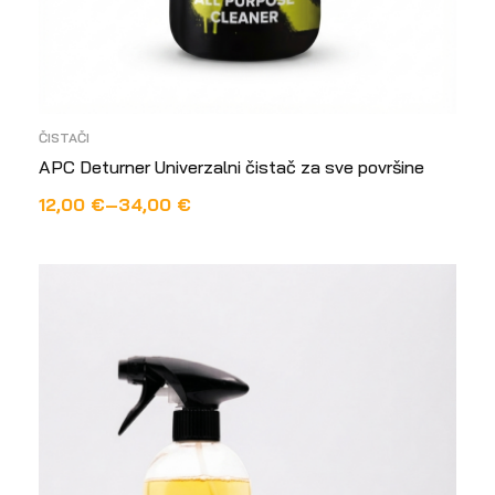
ČISTAČI
APC Deturner Univerzalni čistač za sve površine
12,00
€
–
34,00
€
ODABERI OPCIJE