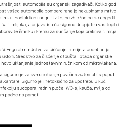
nutrašnjosti automobila su organski zagađivači. Koliko god
jost vašeg automobila bombardirana je nakupinama mrtve
 ruku, nadlaktica i nogu. Uz to, neizbježno će se dogoditi
ća ili mlijeka, a prljavština će sigurno dospjeti u vaš tepih i
aboravite šminku i kremu za sunčanje koja prekriva ili mrlja
či. Feynlab sredstvo za čišćenje interijera posebno je
ako ukloni. Sredstvo za čišćenje otpušta i otapa organske
jihovo uklanjanje jednostavnim ručnikom od mikrovlakana.
era sigurno je za sve unutarnje površine automobila poput
 i alkantare. Sigurno je i netoksično za upotrebu u kući.
zinfekciju sudopera, radnih ploča, WC-a, kauča, mrlja od
am padne na pamet!