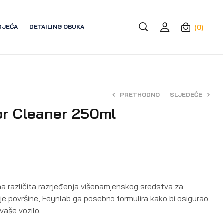
DJEĆA
DETAILING OBUKA
(0)
PRETHODNO
SLJEDEĆE
or Cleaner 250ml
19,00
€
14,50
€
 na različita razrjeđenja višenamjenskog sredstva za
je površine, Feynlab ga posebno formulira kako bi osigurao
vaše vozilo.