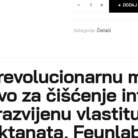
DODAJ
Kategorija:
Čistači
revolucionarnu m
o za čišćenje int
razvijenu vlastit
ktanata, Feynlab