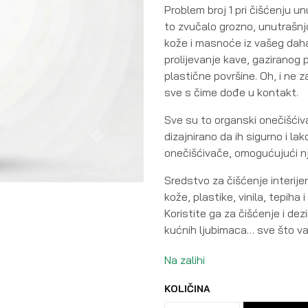
Problem broj 1 pri čišćenju u
to zvučalo grozno, unutrašn
kože i masnoće iz vašeg daha,
prolijevanje kave, gaziranog pi
plastične površine. Oh, i ne z
sve s čime dođe u kontakt.
Sve su to organski onečišćiva
dizajnirano da ih sigurno i l
onečišćivače, omogućujući n
Sredstvo za čišćenje interij
kože, plastike, vinila, tepiha
Koristite ga za čišćenje i de
kućnih ljubimaca… sve što v
Na zalihi
KOLIČINA