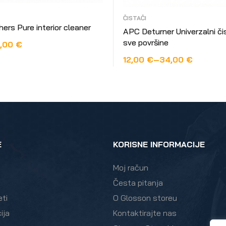
ČISTAČI
hers Pure interior cleaner
APC Deturner Univerzalni či
sve površine
,00
€
12,00
€
–
34,00
€
OPCIJE
ODABERI OPCIJE
E
KORISNE INFORMACIJE
Moj račun
Česta pitanja
eti
O Glosson storeu
ija
Kontaktirajte nas