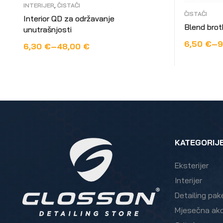
INTERIJER
,
ČISTAČI
ČISTAČI
Interior QD za održavanje
Blend brot
unutrašnjosti
6,50
€
–
9
6,30
€
–
48,00
€
ODABERI 
ODABERI OPCIJE
KATEGORIJ
Eksterijer
Interijer
Detailing pak
Mjesečna akc