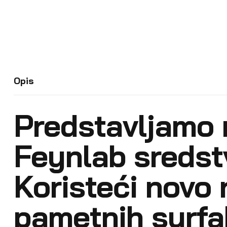
Opis
Predstavljamo 
Feynlab sredstv
Koristeći novo 
pametnih surfa