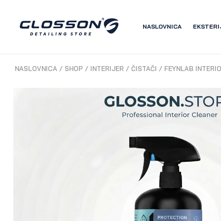
NASLOVNICA
EKSTERI
NASLOVNICA
/
SHOP
/
INTERIJER
/
ČISTAČI
/
FEYNLAB INTERI