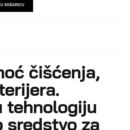
 U KOŠARICU
oć čišćenja,
erijera.
u tehnologiju
 sredstvo za