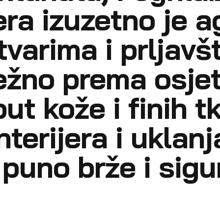
jera izuzetno je 
varima i prljavšt
ežno prema osjet
t kože i finih tk
nterijera i uklan
puno brže i sigur