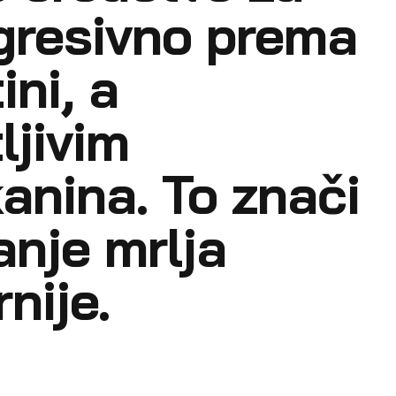
agresivno prema
ini, a
ljivim
anina. To znači
janje mrlja
nije.