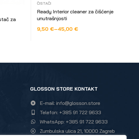
ČISTAČI
Ready Interior cleaner za čišćenje
unutrašnjosti
stač za
9,50
€
–
45,00
€
ODABERI OPCIJE
GLOSSON STORE KONTAKT
E-mail: info@glosson.store
Telefon: +385 91 722 9633
WhatsApp: +385 91 722 9633
Zumbulska ulica 21, 10000 Zagreb