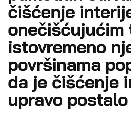
čišćenje interi
onečišćujućim t
istovremeno nj
površinama popu
da je čišćenje i
upravo postalo 