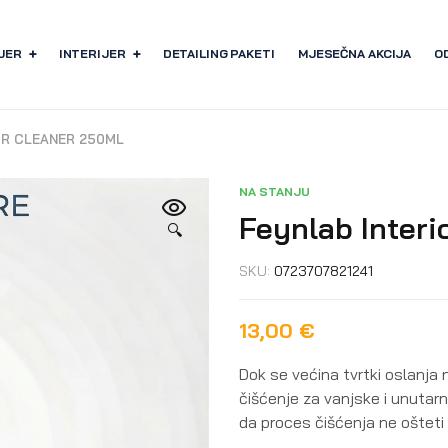
JER
INTERIJER
DETAILING PAKETI
MJESEČNA AKCIJA
O
OR CLEANER 250ML
NA STANJU
Feynlab Interi
🔍
SKU:
0723707821241
13,00
€
Dok se većina tvrtki oslanja
čišćenje za vanjske i unutarn
da proces čišćenja ne ošteti 